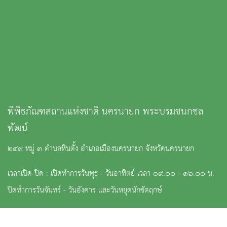
พิพิธภัณฑสถานแห่งชาติ นครนายก พระบรมชนกชล
พัฒน์
๒๔๙ หมู่ ๓ ตำบลหินตั้ง อำเภอเมืองนครนายก จังหวัดนครนายก
เวลาเปิด-ปิด : เปิดทำการวันพุธ - วันอาทิตย์ เวลา ๐๙.๐๐ - ๑๖.๐๐ น.
ปิดทำการวันจันทร์ - วันอังคาร และวันหยุดนักขัตฤกษ์