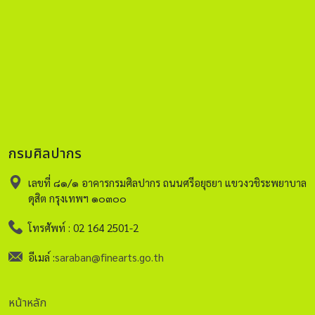
กรมศิลปากร
เลขที่ ๘๑/๑ อาคารกรมศิลปากร ถนนศรีอยุธยา แขวงวชิระพยาบาล
ดุสิต กรุงเทพฯ ๑๐๓๐๐
โทรศัพท์ : 02 164 2501-2
อีเมล์ :
saraban@finearts.go.th
หน้าหลัก