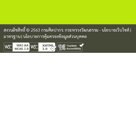
สงวนลิขสิทธิ์ © 2563 กรมศิลปากร. กระทรวงวัฒนธรรม -
นโยบายเว็บไซต์
|
มาตรฐาน
|
นโยบายการคุ้มครองข้อมูลส่วนบุคคล