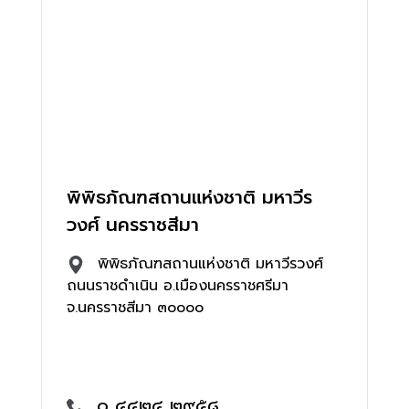
พิพิธภัณฑสถานแห่งชาติ มหาวีร
วงศ์ นครราชสีมา
พิพิธภัณฑสถานแห่งชาติ มหาวีรวงศ์
ถนนราชดำเนิน อ.เมืองนครราชศรีมา
จ.นครราชสีมา ๓๐๐๐๐
๐ ๔๔๒๔ ๒๙๕๘