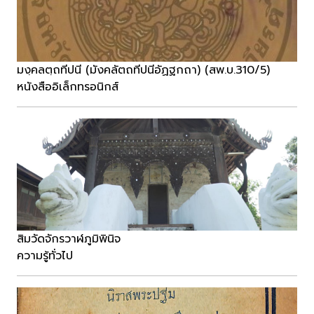
มงฺคลตฺถทีปนี (มังคลัตถทีปนีอัฏฐกถา) (สพ.บ.310/5)
หนังสืออิเล็กทรอนิกส์
สิมวัดจักรวาฬภูมิพินิจ
ความรู้ทั่วไป