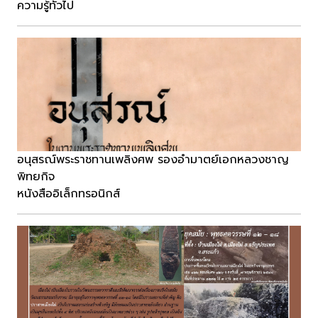
ความรู้ทั่วไป
อนุสรณ์พระราชทานเพลิงศพ รองอำมาตย์เอกหลวงชาญ
พิทยกิจ
หนังสืออิเล็กทรอนิกส์