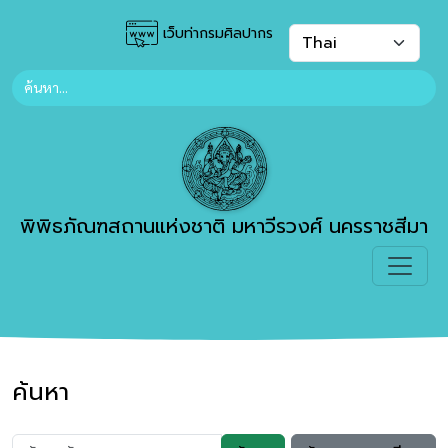
เว็บท่ากรมศิลปากร
พิพิธภัณฑสถานแห่งชาติ มหาวีรวงศ์ นครราชสีมา
ค้นหา