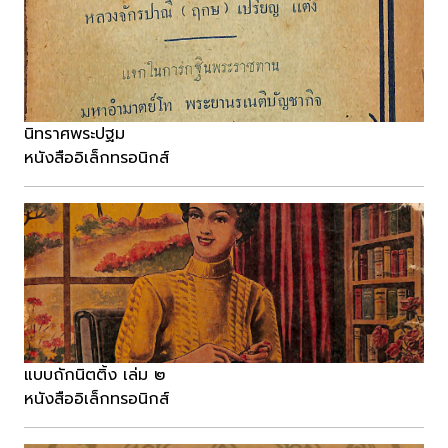
นิทราศพระปฐม
หนังสืออิเล็กทรอนิกส์
แบบถักนิตติ้ง เล่ม ๒
หนังสืออิเล็กทรอนิกส์