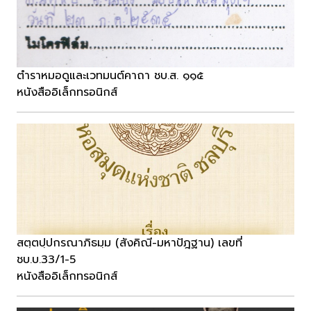
ตำราหมอดูและเวทมนต์คาถา ชบ.ส. ๑๑๕
หนังสืออิเล็กทรอนิกส์
สตฺตปฺปกรณาภิธมฺม (สังคิณี-มหาปัฎฐาน) เลขที่
ชบ.บ.33/1-5
หนังสืออิเล็กทรอนิกส์