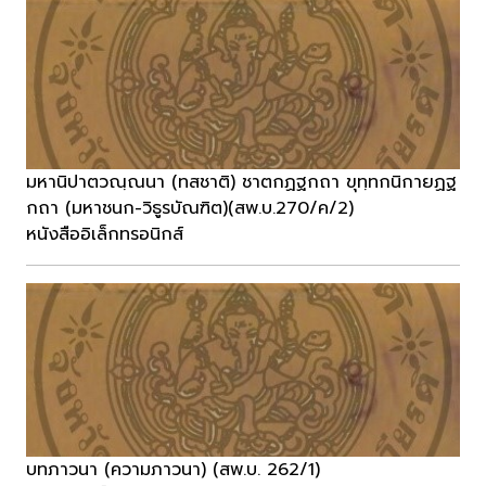
มหานิปาตวณฺณนา (ทสชาติ) ชาตกฏฐกถา ขุทฺทกนิกายฏฐ
กถา (มหาชนก-วิธูรบัณฑิต)(สพ.บ.270/ค/2)
หนังสืออิเล็กทรอนิกส์
บทภาวนา (ความภาวนา) (สพ.บ. 262/1)