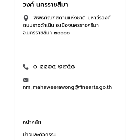
วงศ์ นครราชสีมา
พิพิธภัณฑสถานแห่งชาติ มหาวีรวงศ์
ถนนราชดำเนิน อ.เมืองนครราชศรีมา
จ.นครราชสีมา ๓๐๐๐๐
๐ ๔๔๒๔ ๒๙๕๘
nm_mahaweerawong@finearts.go.th
หน้าหลัก
ข่าวและกิจกรรม