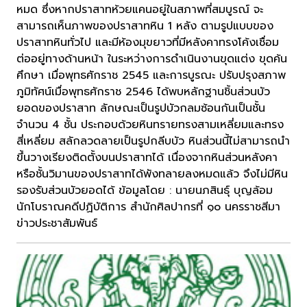
หมด ซึ่งหากปราสาทห้วยแคนอยู่ในสภาพที่สมบูรณ์ จะ
สามารถเห็นภาพของปราสาทหิน 1 หลัง ตามรูปแบบของ
ปราสาทหินทั่วไป และมีห้องมุขยาวที่มีหลังคาทรงโค้งเชื่อม
ต่ออยู่ทางด้านหน้า ในระหว่างการดำเนินงานขุดแต่ง ขุดค้น
ศึกษา เมื่อพุทธศักราช 2545 และการบูรณะ ปรับปรุงสภาพ
ภูมิทัศน์เมื่อพุทธศักราช 2546 ได้พบหลักฐานชิ้นส่วนบัว
ยอดของปราสาท ลักษณะเป็นรูปบัวกลมซ้อนกันเป็นชั้น
จำนวน 4 ชั้น ประกอบด้วยหินทรายทรงสามเหลี่ยมและทรง
สี่เหลี่ยม สลักลวดลายเป็นรูปกลีบบัว หินส่วนนี้ไม่สามารถนำ
ขึ้นวางเรียงติดตั้งบนปราสาทได้ เนื่องจากหินส่วนหลังคา
หรือชั้นวิมานของปราสาทได้พังทลายลงหมดแล้ว จึงไม่มีหิน
รองรับส่วนบัวยอดได้ ข้อมูลโดย : นายนภสินธุ์ บุญล้อม
นักโบราณคดีปฏิบัติการ สำนักศิลปากรที่ ๑๐ นครราชสีมา
ข่าวประชาสัมพันธ์