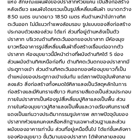
แห่ง ลักษณะแผนผังของปราสาทห้วยแคน เป็นสิ่งก่อสร้าง
หลังเดียว แผนผังโดยรวมเป็นรูปสี่เหลี่ยมผืนผ้า ขนาดกว้าง
8.50 เมตร ขนาดยาว 18.50 เมตร หันด้านหน้าไปทางทิศ
ตะวันออก ไม่มีแนวกำแพงล้อมรอบ รูปแบบของสิ่งก่อสร้าง
ประกอบด้วยสองส่วน ได้แก่ ส่วนที่อยู่ด้านหลังเป็นตัว
ปราสาท บริเวณด้านทิศตะวันออกของปราสาท มีห้องมุข
ยาวหรืออาคารรูปสี่เหลี่ยมผืนผ้าซึ่งสร้างเชื่อมต่อจากตัว
ปราสาท ห้องมุขยาวนี้มีหน้าต่างที่ผนังด้านทิศใต้ 5 ช่อง
ส่วนผนังด้านทิศเหนือก่อทึบ ด้านทิศตะวันตกของปราสาทมี
ประตูทางเข้า ส่วนด้านทิศตะวันออกของห้องมุขยาวก็เป็น
ตำแหน่งของประตูทางเข้าเช่นกัน แต่สภาพปัจจุบันพังทลาย
ลงแล้ว สิ่งก่อสร้างทั้งหมดใช้ศิลาแลงเป็นวัสดุหลักในการ
ก่อสร้างและมีหินทรายสีขาว หินทรายสีแดงเป็นส่วนประกอบ
ภายในปราสาทเป็นห้องรูปสี่เหลี่ยมปูศิลาแลงเป็นพื้น ส่วน
ภายในห้องมุขยาวปูศิลาแลงเป็นพื้นและวางเรียงหินทรายสี
แดงเป็นแท่นวางประติมากรรมรูปเคารพ สภาพปัจจุบันของ
ปราสาทห้วยแคนคงเหลือหลักฐานเฉพาะส่วนฐานและส่วน
ผนังของอาคารเท่านั้น ส่วนที่อยู่เหนือขึ้นไป ได้แก่ชั้นหลังคา
ของห้องมุขยาว ชั้นวิมานของปราสาท ได้พังทลายลงจน