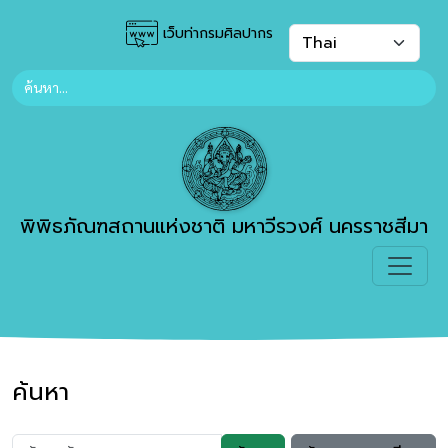
เว็บท่ากรมศิลปากร
พิพิธภัณฑสถานแห่งชาติ มหาวีรวงศ์ นครราชสีมา
ค้นหา