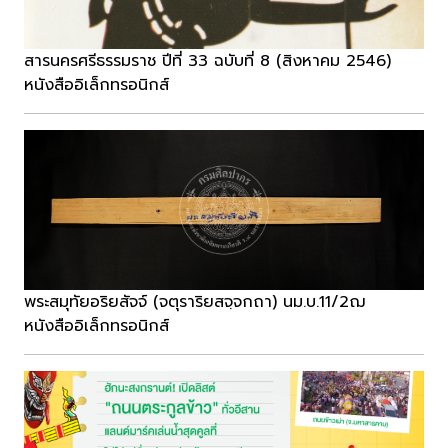
สารนครศรีธรรมราช ปีที่ 33 ฉบับที่ 8 (สิงหาคม 2546)
หนังสืออิเล็กทรอนิกส์
พระสมุทัยอริยสัจจ์ (จตุราริยสจฺจกถา) นม.บ.11/2ฌ
หนังสืออิเล็กทรอนิกส์