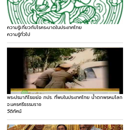
ความรู้เกี่ยวกับโรคระบาดในประเทศไทย
ความรู้ทั่วไป
พระปรมาภิไธยย่อ ภปร. ที่พบในประเทศไทย น้ำตกพรหมโลก
จ.นครศรีธรรมราช
วีดิทัศน์