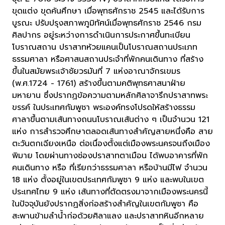
ขุดแต่ง ขุดค้นศึกษา เมื่อพุทธศักราช 2545 และได้รับการ
บูรณะ ปรับปรุงสภาพภูมิทัศน์เมื่อพุทธศักราช 2546 กรม
ศิลปากร อยู่ระหว่างการดำเนินการประกาศขึ้นทะเบียน
โบราณสถาน ปราสาทห้วยแคนเป็นโบราณสถานประเภท
ธรรมศาลา หรือศาสนสถานประจำที่พักคนเดินทาง ที่สร้าง
ขึ้นในสมัยพระเจ้าชัยวรมันที่ 7 แห่งอาณาจักรเขมร
(พ.ศ.1724 - 1761) สร้างขึ้นตามคติพุทธศาสนาฝ่าย
มหายาน ซึ่งปรากฏข้อความตามหลักศิลาจารึกปราสาทพระ
ขรรค์ ในประเทศกัมพูชา พระองค์ทรงโปรดให้สร้างธรรม
ศาลาขึ้นตามเส้นทางถนนโบราณเส้นต่าง ๆ เป็นจำนวน 121
แห่ง การสำรวจศึกษาตลอดเส้นทางสำคัญสายหนึ่งคือ สาย
ตะวันตกเฉียงเหนือ ต่อเนื่องตั้งแต่เมืองพระนครจนถึงเมือง
พิมาย โดยผ่านทางช่องปราสาทตาเมือน ได้พบอาคารที่พัก
คนเดินทาง หรือ ที่เรียกว่าธรรมศาลา หรือบ้านมีไฟ จำนวน
18 แห่ง ตั้งอยู่ในเขตประเทศกัมพูชา 9 แห่ง และพบในเขต
ประเทศไทย 9 แห่ง เส้นทางที่ตัดตรงมาจากเมืองพระนครนี้
ในปัจจุบันยังปรากฏสิ่งก่อสร้างสำคัญในเขตกัมพูชา คือ
สะพานข้ามลำน้ำก่อด้วยศิลาแลง และปราสาทหินอีกหลาย