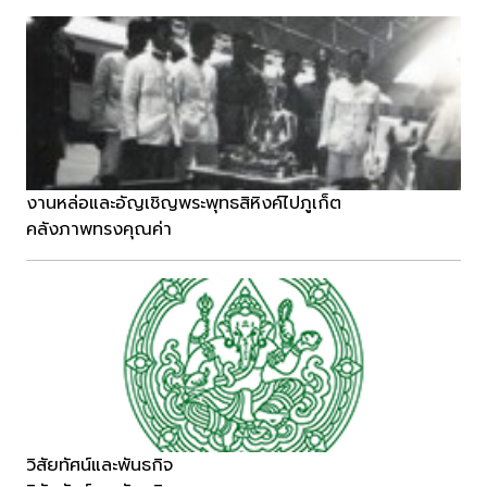
งานหล่อและอัญเชิญพระพุทธสิหิงค์ไปภูเก็ต
คลังภาพทรงคุณค่า
วิสัยทัศน์และพันธกิจ