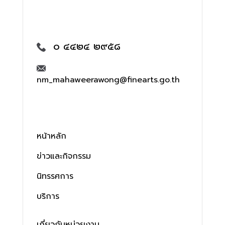
๐ ๔๔๒๔ ๒๙๕๘
nm_mahaweerawong@finearts.go.th
หน้าหลัก
ข่าวและกิจกรรม
นิทรรศการ
บริการ
เกี่ยวกับหน่วยงาน