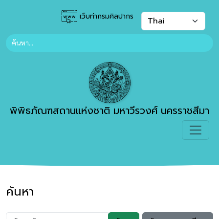
เว็บท่ากรมศิลปากร
พิพิธภัณฑสถานแห่งชาติ มหาวีรวงศ์ นครราชสีมา
ค้นหา