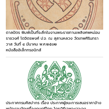
ตาลปัตร พิมพ์เป็นที่ระลึกในงานพระราชทานเพลิงศพหม่อม
ราชวงศ์ โตจิตรพงศ์ ป.จ. ณ สุสานหลวง วัดเทพศิรินทรา
วาส วันที่ ๔ มีนาคม พ.ศ.๒๕๐๒
หนังสืออิเล็กทรอนิกส์
ประกาศกรมศิลปากร เรื่อง ประกาศผู้ชนะการเสนอราคาจ้าง
พนักงานจัดเครื่องดนตรีไทย โดยวิธีเฉพาะเจาะจง...