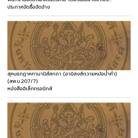
ประกาศจัดซื้อจัดจ้าง
สุคนฺธกฏาหทานานิสํสกถา (อานิสงส์ถวายหม้อน้ำคำ)
(สพ.บ.207/7)
หนังสืออิเล็กทรอนิกส์