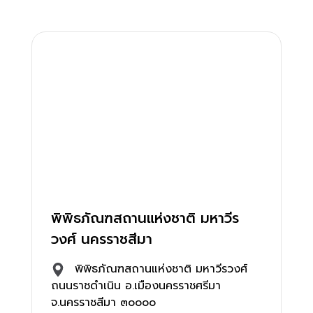
พิพิธภัณฑสถานแห่งชาติ มหาวีร
วงศ์ นครราชสีมา
พิพิธภัณฑสถานแห่งชาติ มหาวีรวงศ์
ถนนราชดำเนิน อ.เมืองนครราชศรีมา
จ.นครราชสีมา ๓๐๐๐๐