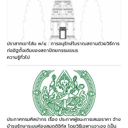
ปราสาทเขาโล้น ๓/๔ : การอนุรักษ์โบราณสถานด้วยวิธีการ
ก่ออิฐดั้งเดิมของสถาปัตยกรรมเขมร
ความรู้ทั่วไป
ประกาศกรมศิลปากร เรื่อง ประกาศผู้ชนะการเสนอราคา จ้าง
บำรุงรักษาระบบห้องสมุดดิจิทัล โดยวิธีเฉพาะเจาะจง (เป็น