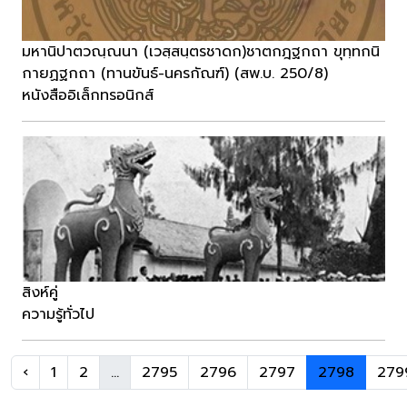
มหานิปาตวณฺณนา (เวสฺสนฺตรชาดก)ชาตกฎฐกถา ขุทฺทกนิ
กายฏฐกถา (ทานขันธ์-นครกัณฑ์) (สพ.บ. 250/8)
หนังสืออิเล็กทรอนิกส์
สิงห์คู่
ความรู้ทั่วไป
‹
1
2
...
2795
2796
2797
2798
279