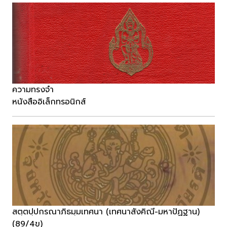
ความทรงจำ
หนังสืออิเล็กทรอนิกส์
สตฺตปฺปกรณาภิธมฺมเทศนา (เทศนาสังคิณี-มหาปัฏฐาน)
(89/4ข)