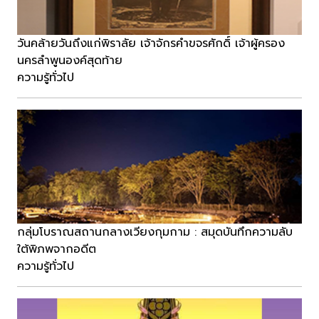
วันคล้ายวันถึงแก่พิราลัย เจ้าจักรคำขจรศักดิ์ เจ้าผู้ครอง
นครลำพูนองค์สุดท้าย
ความรู้ทั่วไป
กลุ่มโบราณ​สถาน​กลางเวียง​กุมกาม​ : สมุดบันทึกความลับ
ใต้พิภพ​จากอดีต
ความรู้ทั่วไป