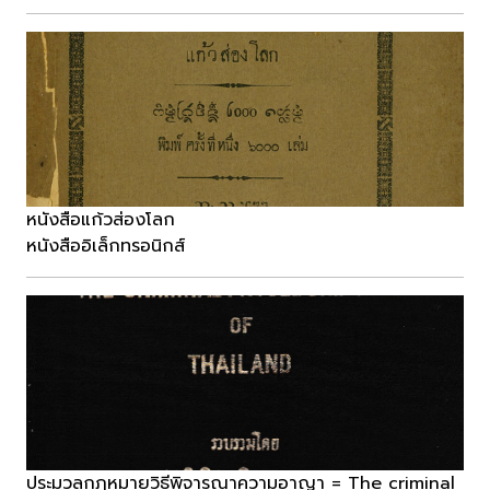
หนังสือแก้วส่องโลก
หนังสืออิเล็กทรอนิกส์
ประมวลกฎหมายวิธีพิจารณาความอาญา = The criminal