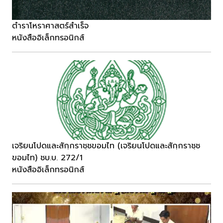
ตำราโหราศาสตร์สำเร็จ
หนังสืออิเล็กทรอนิกส์
เจริยนโปดและสักฺกราชฺชขอมไท (เจริยนโปดและสักฺกราชฺช
ขอมไท) ชบ.บ. 272/1
หนังสืออิเล็กทรอนิกส์