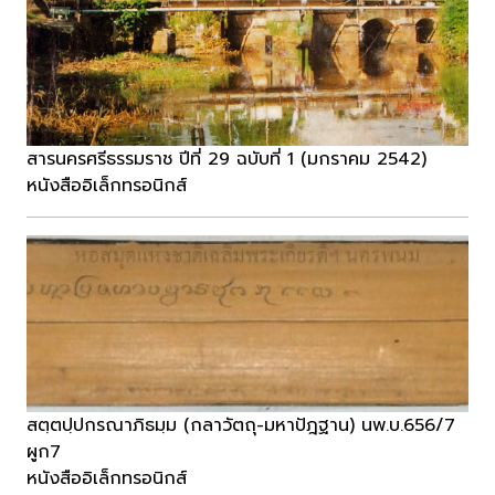
สารนครศรีธรรมราช ปีที่ 29 ฉบับที่ 1 (มกราคม 2542)
หนังสืออิเล็กทรอนิกส์
สตฺตปฺปกรณาภิธมฺม (กลาวัตถุ-มหาปัฎฐาน) นพ.บ.656/7
ผูก7
หนังสืออิเล็กทรอนิกส์