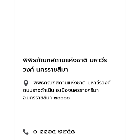
พิพิธภัณฑสถานแห่งชาติ มหาวีร
วงศ์ นครราชสีมา
พิพิธภัณฑสถานแห่งชาติ มหาวีรวงศ์
ถนนราชดำเนิน อ.เมืองนครราชศรีมา
จ.นครราชสีมา ๓๐๐๐๐
๐ ๔๔๒๔ ๒๙๕๘