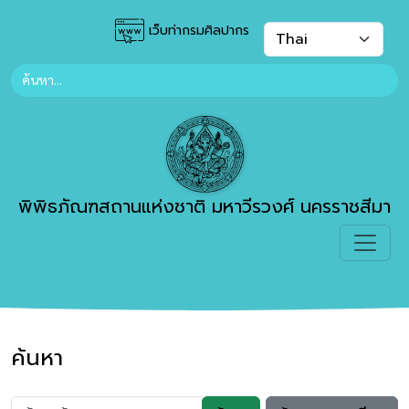
เว็บท่ากรมศิลปากร
พิพิธภัณฑสถานแห่งชาติ มหาวีรวงศ์ นครราชสีมา
ค้นหา