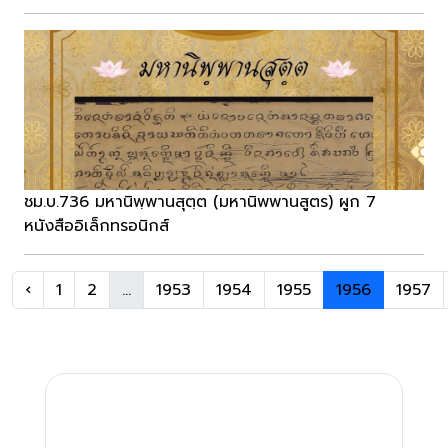
ชม.บ.736 มหานิพฺพานสุตฺต (มหานิพพานสูตร) ผูก 7
หนังสืออิเล็กทรอนิกส์
‹
1
2
...
1953
1954
1955
1956
1957