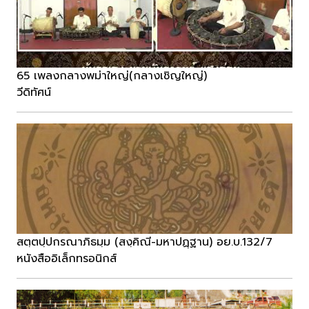
65 เพลงกลางพม่าใหญ่(กลางเชิญใหญ่)
วีดิทัศน์
สตฺตปฺปกรณาภิธมฺม (สงฺคิณี-มหาปฏฺฐาน) อย.บ.132/7
หนังสืออิเล็กทรอนิกส์