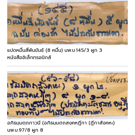
แปดหมื่นสี่พันขันธ์ (8 หมื่น) นพ.บ.145/3 ผูก 3
หนังสืออิเล็กทรอนิกส์
อภิธมฺมตฺถภาวนี (อภิธมฺมตถสงฺคหฎีกา (ฎีกาสังคหะ)
นพ.บ.97/8 ผูก 8