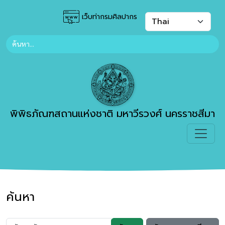
เว็บท่ากรมศิลปากร
พิพิธภัณฑสถานแห่งชาติ มหาวีรวงศ์ นครราชสีมา
ค้นหา