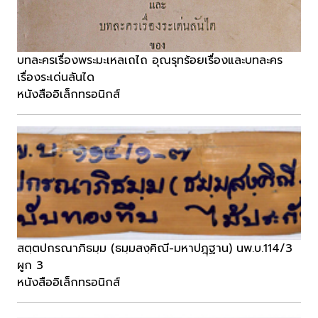
บทละครเรื่องพระมะเหลเถไถ อุณรุทร้อยเรื่องและบทละคร
เรื่องระเด่นลันได
หนังสืออิเล็กทรอนิกส์
สตฺตปกรณาภิธมฺม (ธมฺมสงฺคิณี-มหาปฎฺฺฐาน) นพ.บ.114/3
ผูก 3
หนังสืออิเล็กทรอนิกส์