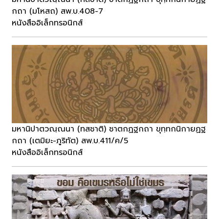
กถา (มโหสถ) สพ.บ.408-7
หนังสืออิเล็กทรอนิกส์
มหานิปาตวณฺณนา (ทสชาติ) ชาตกฏฐกถา ขุทฺทกนิกายฏฐ
กถา (เตมิยะ-ภูริทัต) สพ.บ.411/ค/5
หนังสืออิเล็กทรอนิกส์