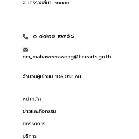
จ.นครราชสีมา ๓๐๐๐๐
๐ ๔๔๒๔ ๒๙๕๘
nm_mahaweerawong@finearts.go.th
จำนวนผู้เข้าชม 106,012 คน
หน้าหลัก
ข่าวและกิจกรรม
นิทรรศการ
บริการ