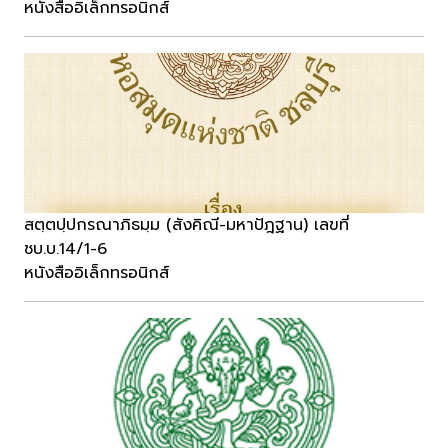
หนังสืออิเล็กทรอนิกส์
สตฺตปฺปกรณาภิธมฺม (สังคิณี-มหาปัฎฐาน) เลขที่
ชบ.บ.14/1-6
หนังสืออิเล็กทรอนิกส์