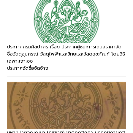
ประกาศกรมศิลปากร เรื่อง ประกาศผู้ชนะการเสนอราคาจัด
ซื้อวัสดุอุปกรณ์ วัสดุไฟฟ้าและวิทยุและวัสดุสุขภัณฑ์ โดยวิธี
เฉพาะเจาะจง
ประกาศจัดซื้อจัดจ้าง
มหานิปาตวณฺณนา (ทสชาติ) ชาตกฏฐกถา ขุทฺทกนิกายฏฐ