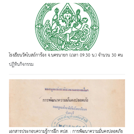
โรงเรียนวัดโบสถ์การ้อง จ.นครนายก (เวลา 09.30 น.) จำนวน 30 คน
ปฏิทินกิจกรรม
เอกสารประกอบความรู้การฝึก ตปส. : การพัฒนาความมั่นคงปลอดภัย