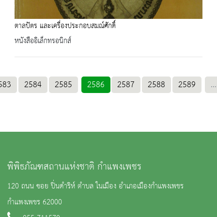
ตาลปัตร และเครื่องประกอบสมณ์ศักดิ์
หนังสืออิเล็กทรอนิกส์
583
2584
2585
2586
2587
2588
2589
...
พิพิธภัณฑสถานแห่งชาติ กำแพงเพชร
120 ถนน ซอย ปิ่นดำริห์ ตำบล ในเมือง อำเภอเมืองกำแพงเพชร
กำแพงเพชร 62000