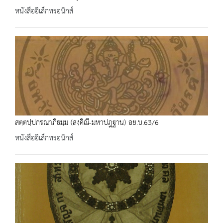
หนังสืออิเล็กทรอนิกส์
สตฺตปฺปกรณาภิธมฺม (สงฺคิณี-มหาปฎฐาน) อย.บ.63/6
หนังสืออิเล็กทรอนิกส์