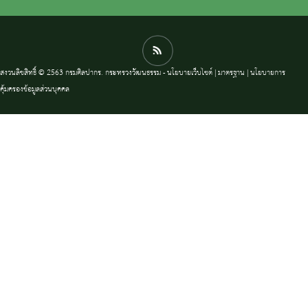
สงวนลิขสิทธิ์ © 2563 กรมศิลปากร. กระทรวงวัฒนธรรม -
นโยบายเว็บไซต์
|
มาตรฐาน
|
นโยบายการ
คุ้มครองข้อมูลส่วนบุคคล