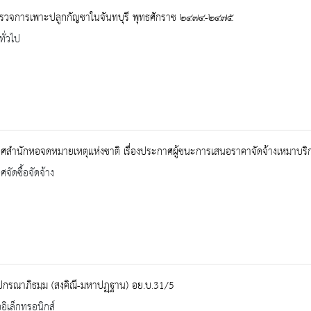
รวจการเพาะปลูกกัญชาในจันทบุรี พุทธศักราช ๒๔๗๔-๒๔๗๕
ทั่วไป
ศสำนักหอจดหมายเหตุแห่งชาติ เรื่องประกาศผู้ชนะการเสนอราคาจัดจ้างเหมาบริ
จัดซื้อจัดจ้าง
ปกรณาภิธมฺม (สงฺคิณี-มหาปฏฺฐาน) อย.บ.31/5
ออิเล็กทรอนิกส์