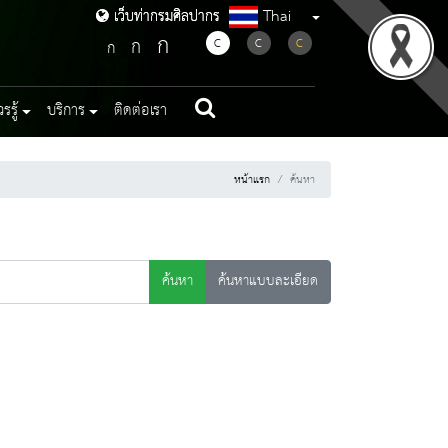
Thai
เว็บท่ากรมศิลปากร
เว็บท่ากรมศิลปากร
ก
ก
C
C
C
ก
รู้
บริการ
ติดต่อเรา
หน้าแรก
ค้นหา
ค้นหา
ค้นหาแบบละเอียด