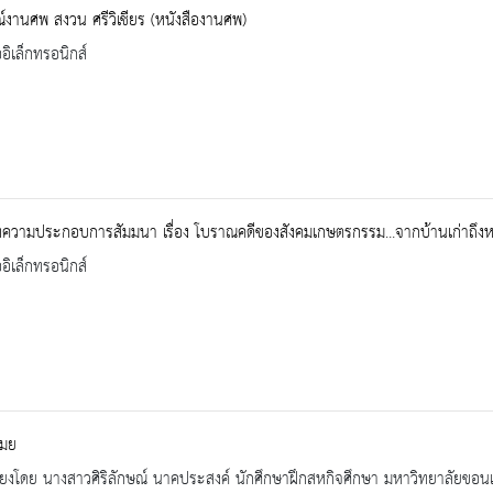
์งานศพ สงวน ศรีวิเชียร (หนังสืองานศพ)
ออิเล็กทรอนิกส์
ความประกอบการสัมมนา เรื่อง โบราณคดีของสังคมเกษตรกรรม...จากบ้านเก่าถึง
ออิเล็กทรอนิกส์
เมย
รียงโดย นางสาวศิริลักษณ์ นาคประสงค์ นักศึกษาฝึกสหกิจศึกษา มหาวิทยาลัยขอน