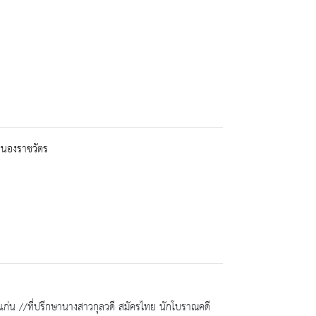
หนองราชวัตร
แก่น //ที่ปรึกษานางสาวกุลวดี สมัครไทย นักโบราณคดี