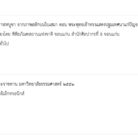
สาฬหบูชา จากภาพสลักบนใบเสมา ตอน พระพุทธเจ้าทรงแสดงปฐมเทศนาแก่ปัญจวั
รียงโดย พิพิธภัณฑสถานแห่งชาติ ขอนแก่น สำนักศิลปากรที่ 8 ขอนแก่น
ทั่วไป
ระราชทาน มหาวิทยาลัยธรรมศาสตร์ ๒๕๕๑
ออิเล็กทรอนิกส์