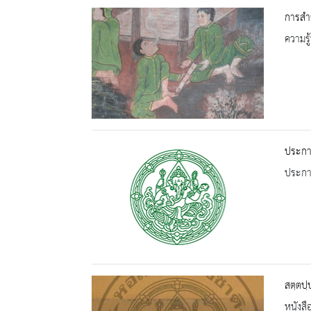
การสำ
ความรู้
ประกา
ประกาศ
สตฺตปฺ
หนังสื