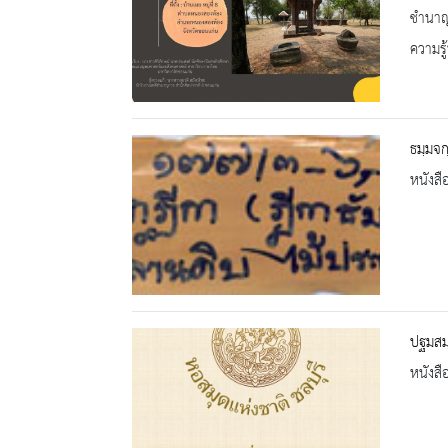
ชำนาญ
ความรู้
ธมฺมจก
หนังสื
ปฐมสมฺ
หนังสื