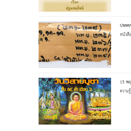
ปพฺพชฺ
หนังสื
15 พฤ
ความรู้