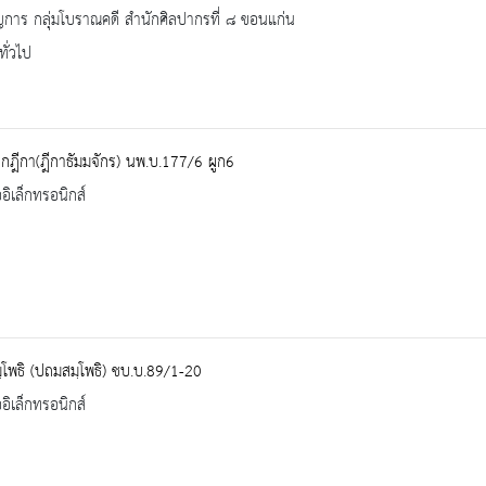
การ กลุ่มโบราณคดี สำนักศิลปากรที่ ๘ ขอนแก่น
ทั่วไป
ฺกฎีกา(ฎีกาธัมมจักร) นพ.บ.177/6 ผูก6
ออิเล็กทรอนิกส์
โพธิ (ปถมสมฺโพธิ) ชบ.บ.89/1-20
ออิเล็กทรอนิกส์