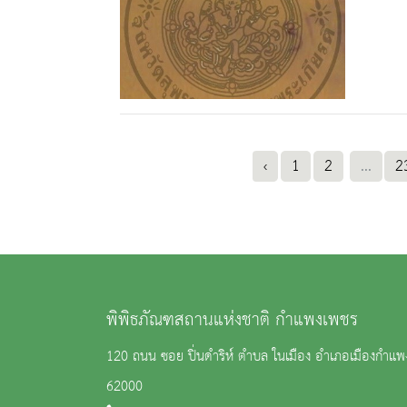
‹
1
2
...
2
พิพิธภัณฑสถานแห่งชาติ กำแพงเพชร
120 ถนน ซอย ปิ่นดำริห์ ตำบล ในเมือง อำเภอเมืองกำแ
62000