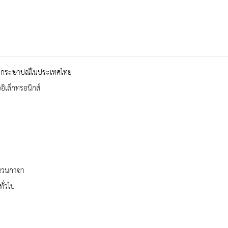
ญกระษาปณ์ในประเทศไทย
ออิเล็กทรอนิกส์
ฉนวนกาซา
ทั่วไป