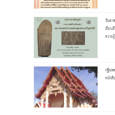
วันอา
เรียบเ
ความรู้
กฐินพ
หนังสื