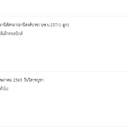
ชานิสํสกถา(อานิสงส์บวช) นพ.บ.237/1 ผูก1
ออิเล็กทรอนิกส์
ษภาคม 2565 วันวิสาขบูชา
ทั่วไป