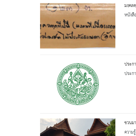
มงฺคลต
หนังสื
ประกาศ
ประกาศ
ชวนมา
ความรู้