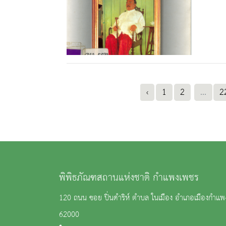
‹
1
2
...
2
พิพิธภัณฑสถานแห่งชาติ กำแพงเพชร
120 ถนน ซอย ปิ่นดำริห์ ตำบล ในเมือง อำเภอเมืองกำแ
62000