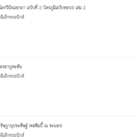
ิโลกวินิจฉยกถา ฉบับที่ 2 (ไตรภูมิฉบับหลวง) เล่ม 2
ออิเล็กทรอนิกส์
ื่องอาบูหะซัน
ออิเล็กทรอนิกส์
ัษฎานุประดิษฐ์ (คอซิมบี้ ณ ระนอง)
ออิเล็กทรอนิกส์