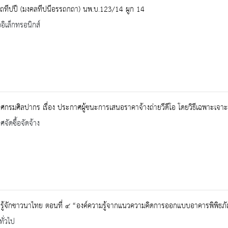
ฺถทีปปี (มงคลทีปนีอรรถกถา) นพ.บ.123/14 ผูก 14
ออิเล็กทรอนิกส์
กรมศิลปากร เรื่อง ประกาศผู้ชนะการเสนอราคาจ้างถ่ายวีดีโอ โดยวิธีเฉพาะเจาะจ
จัดซื้อจัดจ้าง
รู้จักชาวนาไทย ตอนที่ ๔ “องค์ความรู้จากแนวความคิดการออกแบบอาคารพิพิธภ
ทั่วไป