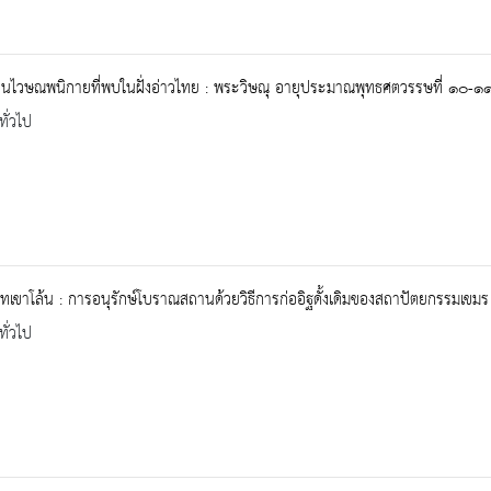
านไวษณพนิกายที่พบในฝั่งอ่าวไทย : พระวิษณุ อายุประมาณพุทธศตวรรษที่ ๑๐-๑
ทั่วไป
เขาโล้น : การอนุรักษ์โบราณสถานด้วยวิธีการก่ออิฐดั้งเดิมของสถาปัตยกรรมเขมร
ทั่วไป