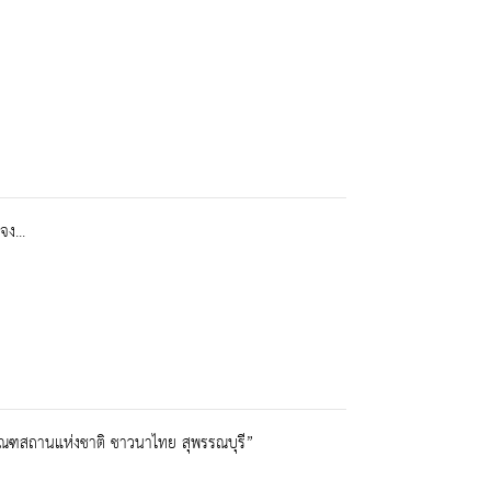
ง...
ัณฑสถานแห่งชาติ ชาวนาไทย สุพรรณบุรี”