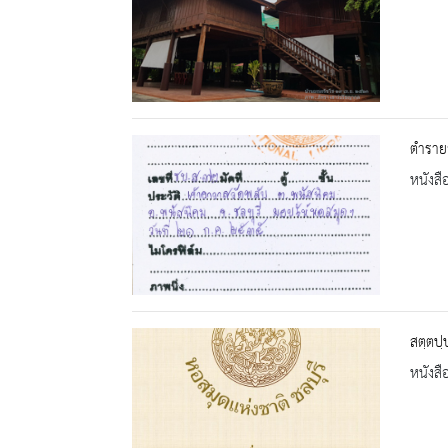
ตำราย
หนังสื
สตฺตปฺ
หนังสื