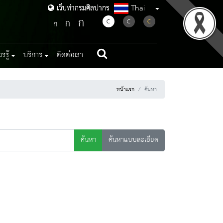
Thai
เว็บท่ากรมศิลปากร
เว็บท่ากรมศิลปากร
ก
ก
C
C
C
ก
รู้
บริการ
ติดต่อเรา
หน้าแรก
ค้นหา
ค้นหา
ค้นหาแบบละเอียด