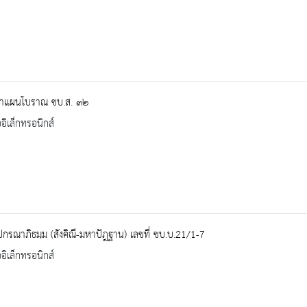
าแผนโบราณ ชบ.ส. ๓๒
ออิเล็กทรอนิกส์
ปกรณาภิธมฺม (สังคิณี-มหาปัฎฐาน) เลขที่ ชบ.บ.21/1-7
ออิเล็กทรอนิกส์