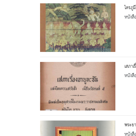
ไตรภูม
หนังสื
เสภาเร
หนังสื
พระยาร
หนังสื