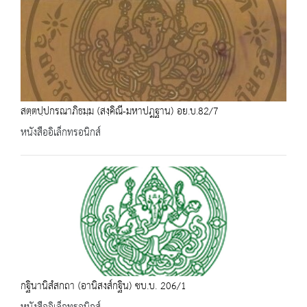
สตฺตปฺปกรณาภิธมฺม (สงฺคิณี-มหาปฎฐาน) อย.บ.82/7
หนังสืออิเล็กทรอนิกส์
กฐินานิสํสกถา (อานิสงส์กฐิน) ชบ.บ. 206/1