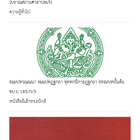
โบราณสถานศาลาบ่อเก๋ง
ความรู้ทั่วไป
ธมฺมปทวณฺณนา ธมฺมปทฎฐกถา ขุทฺทกนิกายฎฐกถา ธรรมบทบั้นต้น
ชบ.บ 185/ก/5
หนังสืออิเล็กทรอนิกส์