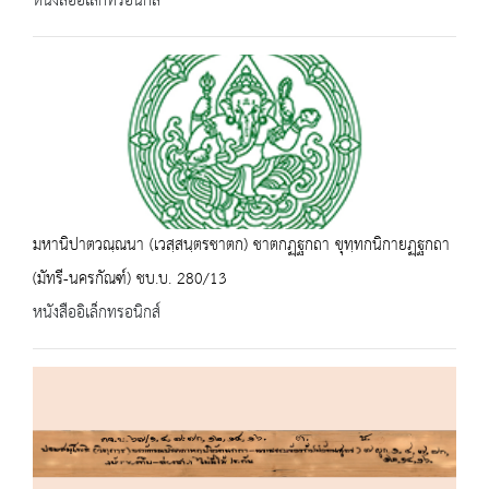
หนังสืออิเล็กทรอนิกส์
มหานิปาตวณฺณนา (เวสฺสนฺตรชาตก) ชาตกฏฺฐกถา ขุทฺทกนิกายฏฺฐกถา
(มัทรี-นครกัณฑ์) ชบ.บ. 280/13
หนังสืออิเล็กทรอนิกส์