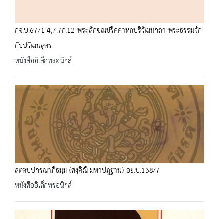
กจ.บ.67/1-4,7:7ก,12 พระลักขณปริคคาหกปริวัฒนกถา-พระธรรมจัก
กัปปวัฒนสูตร
หนังสืออิเล็กทรอนิกส์
สตฺตปฺปกรณาภิธมฺม (สงฺคิณี-มหาปฏฺฐาน) อย.บ.138/7
หนังสืออิเล็กทรอนิกส์