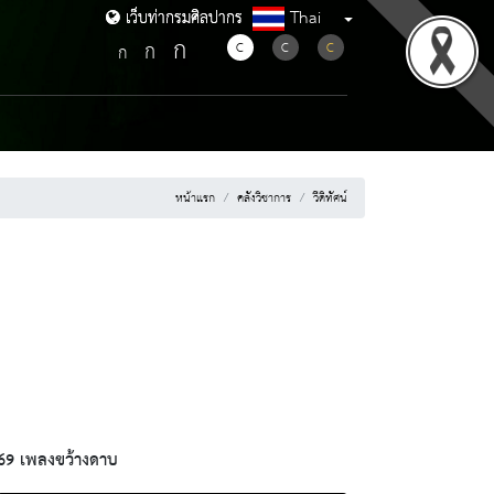
Thai
เว็บท่ากรมศิลปากร
เว็บท่ากรมศิลปากร
ก
ก
C
C
C
ก
หน้าแรก
คลังวิชาการ
วีดิทัศน์
69 เพลงขว้างดาบ