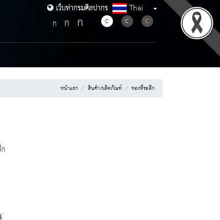
Thai
เว็บท่ากรมศิลปากร
เว็บท่ากรมศิลปากร
ก
ก
C
C
C
ก
หน้าแรก
สินค้า/ผลิตภัณฑ์
ของที่ระลึก
็ก
์