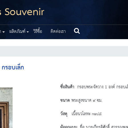
s Souvenir
า
ผลิตภัณฑ์
วิธีซื้อ
ติดต่อเรา
 กรอบเล็ก
ชื่อสินค้า
กรอบพระจัดวาง 1 องค์ กรอบเล
ขนาด
พระสูงขนาด ๔ ซม.
วัสดุ
เนื้อนวโลหะ
กรอบไม้
ผู้ออกแบบ
ชื่อ นายเกียรติศักดิ์ สุวรรณพงศ