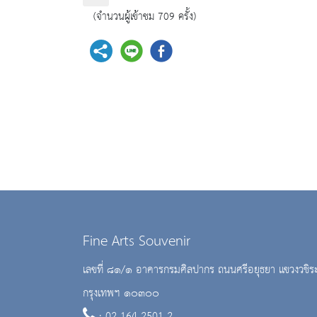
(จำนวนผู้เข้าชม 709 ครั้ง)
Fine Arts Souvenir
เลขที่ ๘๑/๑ อาคารกรมศิลปากร ถนนศรีอยุธยา แขวงวชิร
กรุงเทพฯ ๑๐๓๐๐
: 02 164 2501-2