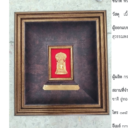
ขนาด
พร
วัสดุ
เนื้
ผู้ออกแบ
สุวรรณพง
กลุ่
สำนัก
ผู้ผลิต
กร
สถานที่จ
ชาติ อู่ทอ
โทร
๐๓๕
อีเมล์
nm_