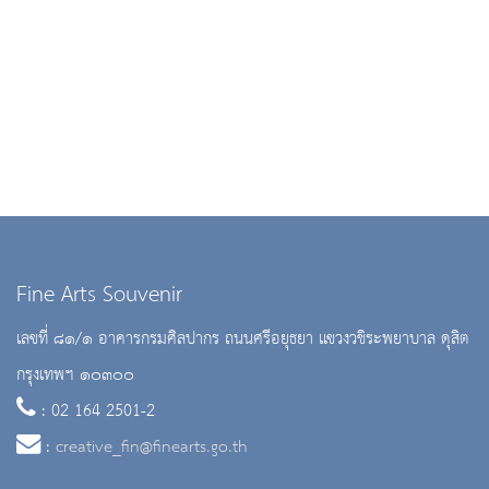
Fine Arts Souvenir
เลขที่ ๘๑/๑ อาคารกรมศิลปากร ถนนศรีอยุธยา แขวงวชิระพยาบาล ดุสิต
กรุงเทพฯ ๑๐๓๐๐
: 02 164 2501-2
:
creative_fin@finearts.go.th