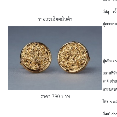
วัสดุ
เนื้
รายละเอียดสินค้า
ผู้ออกแบ
กลุ่ม
สำนัก
ผู้ผลิต
กร
สถานที่จ
ชาติ เจ้
พระนครศร
ราคา 790 บาท
โทร
๐-๓
อีเมล์
cha