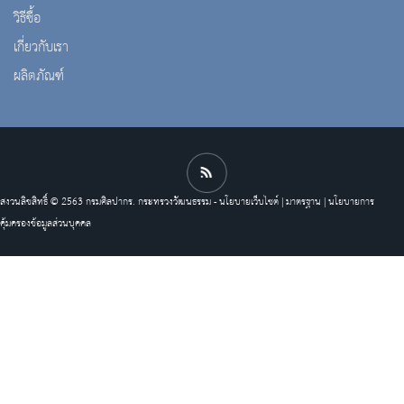
วิธีซื้อ
เกี่ยวกับเรา
ผลิตภัณฑ์
สงวนลิขสิทธิ์ © 2563 กรมศิลปากร. กระทรวงวัฒนธรรม -
นโยบายเว็บไซต์
|
มาตรฐาน
|
นโยบายการ
คุ้มครองข้อมูลส่วนบุคคล