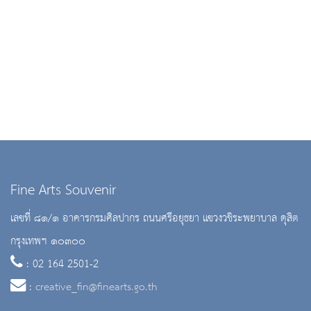
Fine Arts Souvenir
เลขที่ ๘๑/๑ อาคารกรมศิลปากร ถนนศรีอยุธยา แขวงวชิระพยาบาล ดุสิต
กรุงเทพฯ ๑๐๓๐๐
: 02 164 2501-2
:
creative_fin@finearts.go.th