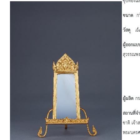
ชุบทองไ
ขนาด
กว้
วัสดุ
เนื
ผู้ออกแบ
สุวรรณพง
กลุ่
สำนัก
ผู้ผลิต
กร
สถานที่จ
ชาติ เจ้
พระนครศร