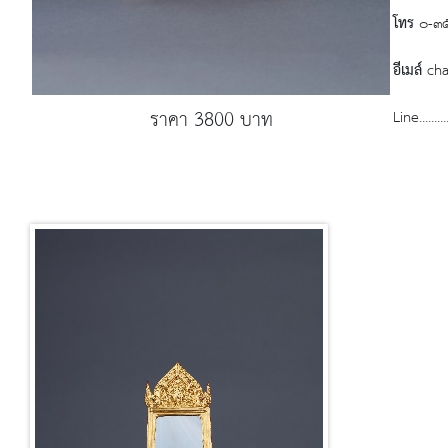
โทร
๐-๓
อีเมล์
cha
ราคา 3800 บาท
Line.............