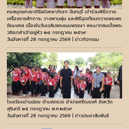
หอสมุดแห่งชาติรัชมังคลาภิเษก จันทบุรี เข้าร่วมพิธีถวาย
เครื่องราชสักการะ วางพานพุ่ม และพิธีจุดเทียนถวายพระพร
ชัยมงคล เนื่องในวันเฉลิมพระชนมพรรษา พระบาทสมเด็จพระ
วชิรเกล้าเจ้าอยู่หัว ๒๘ กรกฎาคม ๒๕๖๙
วันอังคารที่ 28 กรกฎาคม 2569 | ข่าวกิจกรรม
โรงเรียนบ้านน้อย ตำบลตรวจ อำเภอศรีณรงค์ จังหวัด
สุรินทร์ ๒๕ กรกฎาคม พ.ศ.๒๕๖๙
วันอังคารที่ 28 กรกฎาคม 2569 | ข่าวประชาสัมพันธ์