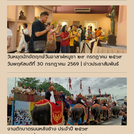
วันหยุดนักขัตฤกษ์วันอาสาฬหบูชา ๒๙ กรกฏาคม ๒๕๖๙
วันพฤหัสบดีที่ 30 กรกฎาคม 2569 | ข่าวประชาสัมพันธ์
งานตักบาตรบนหลังช้าง ประจำปี ๒๕๖๙