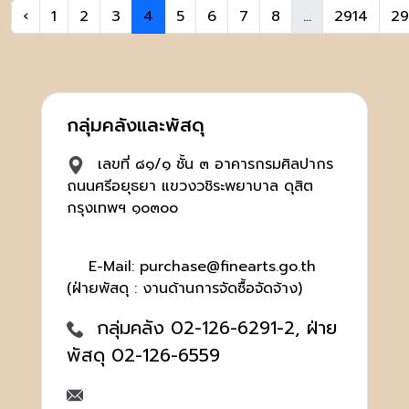
‹
1
2
3
4
5
6
7
8
...
2914
29
กลุ่มคลังและพัสดุ
เลขที่ ๘๑/๑ ชั้น ๓ อาคารกรมศิลปากร
ถนนศรีอยุธยา แขวงวชิระพยาบาล ดุสิต
กรุงเทพฯ ๑๐๓๐๐
E-Mail: purchase@finearts.go.th
(ฝ่ายพัสดุ : งานด้านการจัดซื้อจัดจ้าง)
กลุ่มคลัง 02-126-6291-2, ฝ่าย
พัสดุ 02-126-6559