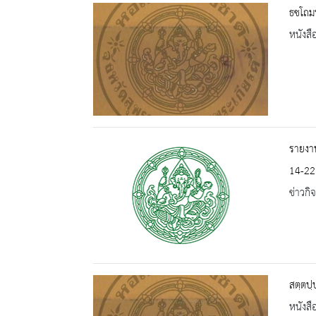
ธชโถมน
หนังสื
รายงาน
14-22
ข่าวกิ
สตฺตปฺ
หนังสื