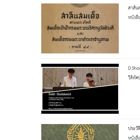
สาส์นส
หนังสื
D.Shos
วีดิทัศน
ประวัต
หนังสื