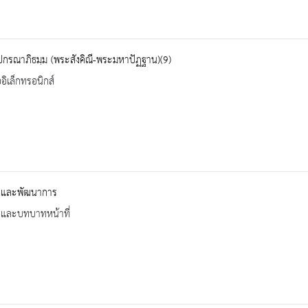
ปกรณาภิธมฺม (พระสังคิณี-พระมหาปัฏฐาน)(9)
ออิเล็กทรอนิกส์
ติและพัฒนาการ
ิและบทบาทหน้าที่