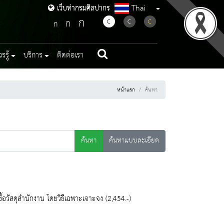
Thai
เว็บท่ากรมศิลปากร
เว็บท่ากรมศิลปากร
ก
ก
C
C
C
ก
รู้
บริการ
ติดต่อเรา
หน้าแรก
ค้นหา
ค้นหา
ค้นหาแบบละเอียด
้อวัสดุสำนักงาน โดยวิธีเฉพาะเจาะจง (2,454.-)