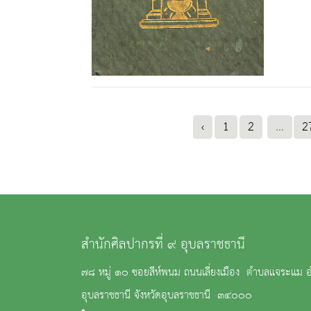
‹
1
2
...
2
สำนักศิลปากรที่ ๙ อุบลราชธานี
๗๘ หมู่ ๑๐ ซอยสีห์พนม ถนนเลี่ยงเมือง ตำบลแจระแม อ
อุบลราชธานี จังหวัดอุบลราชธานี ๓๔๐๐๐