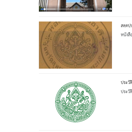
สตฺตปฺ
หนังสื
ประวั
ประวัต