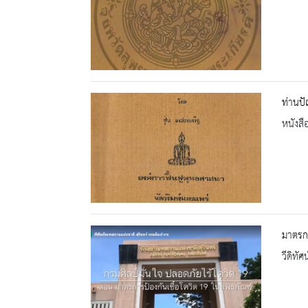
ท่านป
หนังสื
มาตรกา
วีดิทัศน