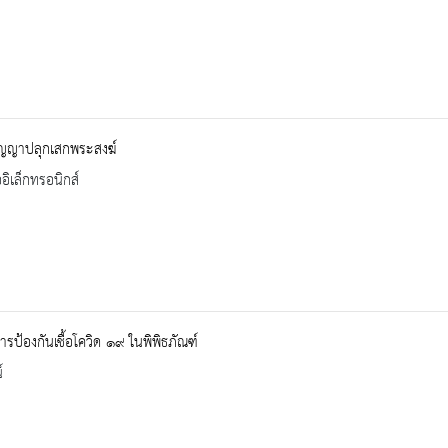
ัญญาปลุกเสกพระสงฆ์
ออิเล็กทรอนิกส์
รป้องกันเชื้อโควิด ๑๙ ในพิพิธภัณฑ์
์