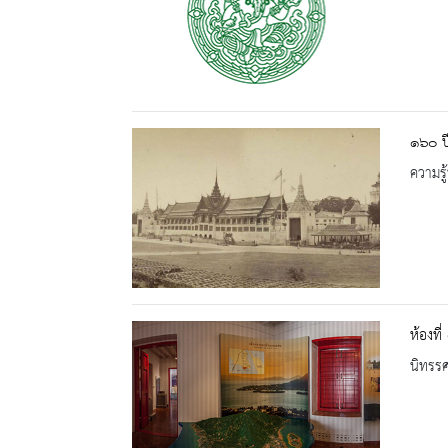
๑๖๐ ปี
ความรู้
ห้องที่
นิทรร