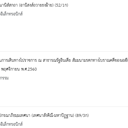
านิสํสกถา (อานิสงส์ถวายธงฝ้าย) (52/1ก)
ออิเล็กทรอนิกส์
การเดินทางไปราชการ ณ สาธารณรัฐอินเดีย สัมมนามรดกทางโบราณคดีของเอเชียใต
 พฤศจิกายน พ.ศ.2560
จกรรม
ปกรณาภิธมฺมเทศนา (เทศนาสังคิณี-มหาปัฏฐาน) (89/3ก)
ออิเล็กทรอนิกส์