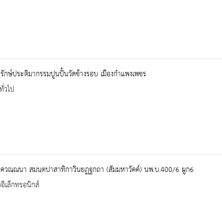
รักษ์ประติมากรรมปูนปั้นวัดช้างรอบ เมืองกำแพงเพชร
ทั่วไป
ฺควณฺณนา สมนฺตปาสาทิกาวินยฏฐกถา (สัมมหาวัคค์) นพ.บ.400/6 ผูก6
ออิเล็กทรอนิกส์