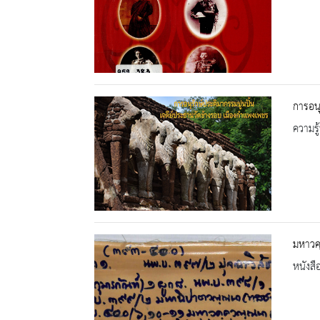
การอนุ
ความรู้
มหาวค
หนังสื