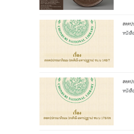
สตฺตปฺ
หนังสื
สตฺตปฺ
หนังสื