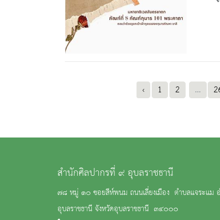
‹
1
2
...
2
สำนักศิลปากรที่ ๙ อุบลราชธานี
๗๘ หมู่ ๑๐ ซอยสีห์พนม ถนนเลี่ยงเมือง ตำบลแจระแม อ
อุบลราชธานี จังหวัดอุบลราชธานี ๓๔๐๐๐