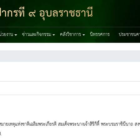
ากรที่ ๙ อุบลราชธานี
หน่วยงาน
ข่าวและกิจกรรม
คลังวิชาการ
นิทรรศการ
ประชาชนควร
ายเหตุแห่งชาติเฉลิมพระเกียรติ สมเด็จพระนางเจ้าสิริกิติ์ พระบรมราชินีนาถ สงขล
l