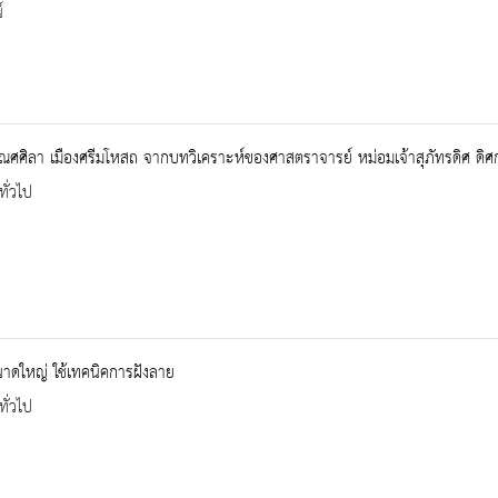
์
ศศิลา เมืองศรีมโหสถ จากบทวิเคราะห์ของศาสตราจารย์ หม่อมเจ้าสุภัทรดิศ ดิศก
ทั่วไป
าดใหญ่ ใช้เทคนิคการฝังลาย
ทั่วไป