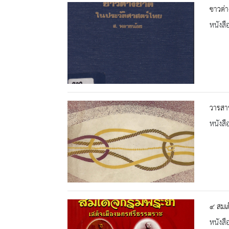
ชาวต่า
หนังสื
วารสาร
หนังสื
๔ สมเด
หนังสื