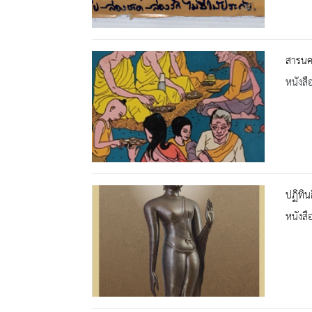
สารนคร
หนังสื
ปฏิทิ
หนังสื