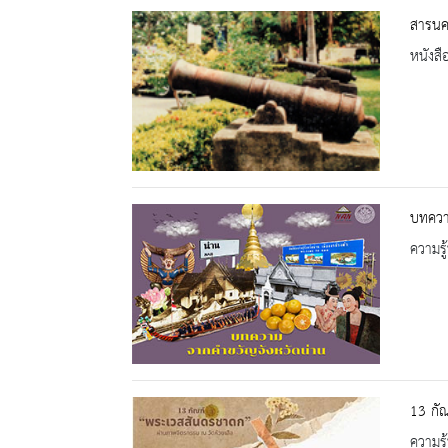
สารนคร
หนังสื
บทควา
ความรู้
13 กั
ความรู้