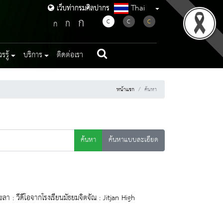
Thai
เว็บท่ากรมศิลปากร
เว็บท่ากรมศิลปากร
ก
ก
C
C
C
ก
รู้
บริการ
ติดต่อเรา
หน้าแรก
ค้นหา
ค้นหา
ค้นหาแบบละเอียด
า : วีดีโอจากโรงเรียนมัธยมจิตจัณ : Jitjan High