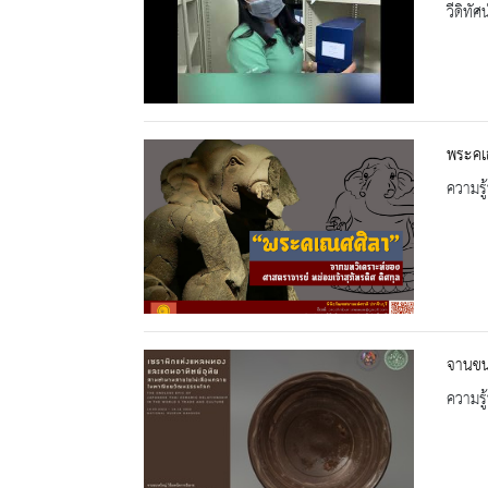
วีดิทัศน
พระคเณ
ความรู้
จานขน
ความรู้