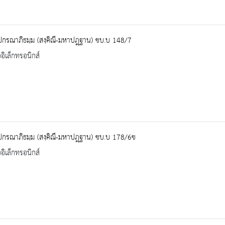
ปกรณาภิธมฺม (สงฺคิณี-มหาปฎฺฐาน) ชบ.บ 148/7
ออิเล็กทรอนิกส์
ปกรณาภิธมฺม (สงฺคิณี-มหาปฎฺฐาน) ชบ.บ 178/6ข
ออิเล็กทรอนิกส์