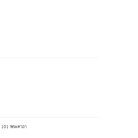
าร 101 พระคาถา