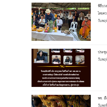
พิธีบว
โดยคว
วันพฤห
ประชุ
วันพฤห
พช. เร
วันพุธ