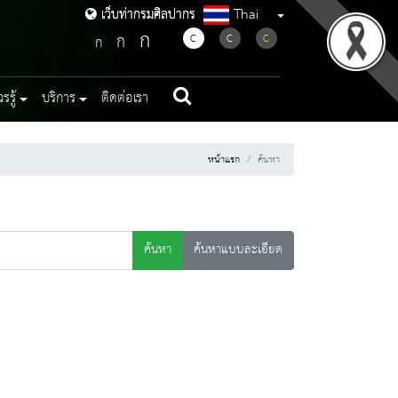
Thai
เว็บท่ากรมศิลปากร
เว็บท่ากรมศิลปากร
ก
ก
C
C
C
ก
รู้
บริการ
ติดต่อเรา
หน้าแรก
ค้นหา
ค้นหา
ค้นหาแบบละเอียด