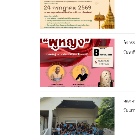
กิจกรร
วันอาท
คณะจาก
วันเสา