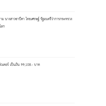
ดตาม นางสาวซาบีดา ไทยเศรษฐ์ รัฐมนตรีว่าการกระทรวง
กโลก
วเตอร์ เป็นเงิน 99,108.- บาท