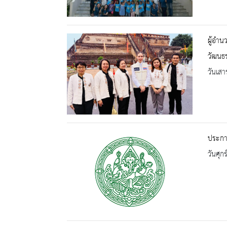
ผู้อำน
วัฒนธร
วันเสา
ประกาศ
วันศุก