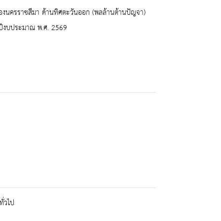
ืองนครราชสีมา ด้านทิศตะวันออก (พลล้านต้านปัญจา)
 ปีงบประมาณ พ.ศ. 2569
ั่วไป