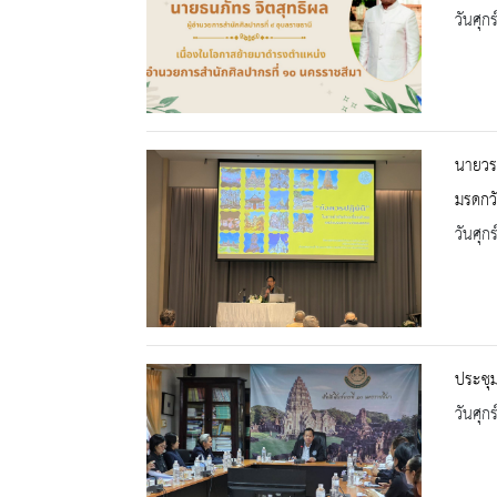
วันศุก
นายวรร
มรดกวั
วันศุก
ประชุม
วันศุก