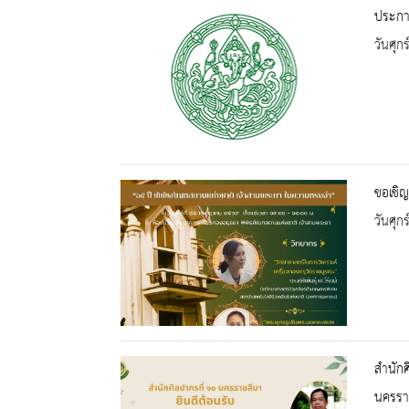
ประกาศ
วันศุก
ขอเชิญ
วันศุก
สำนักศ
นครรา