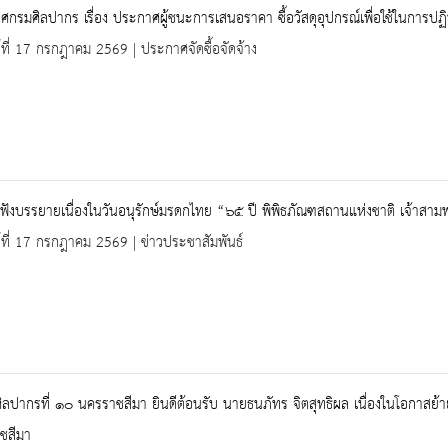
กรมศิลปากร เรื่อง ประกาศผู้ชนะการเสนอราคา ซื้อวัสดุอุปกรณ์เพื่อใช้ในการปฏิ
ร์ที่ 17 กรกฎาคม 2569 | ประกาศจัดซื้อจัดจ้าง
ฟังบรรยายเนื่องในวันอนุรักษ์มรดกไทย “๖๕ ปี พิพิธภัณฑสถานแห่งชาติ เจ้าส
ร์ที่ 17 กรกฎาคม 2569 | ข่าวประชาสัมพันธ์
ิลปากรที่ ๑๐ นครราชสีมา ยินดีต้อนรับ นายธนภัทร จิตสุทธิผล เนื่องในโอกาสย
ชสีมา