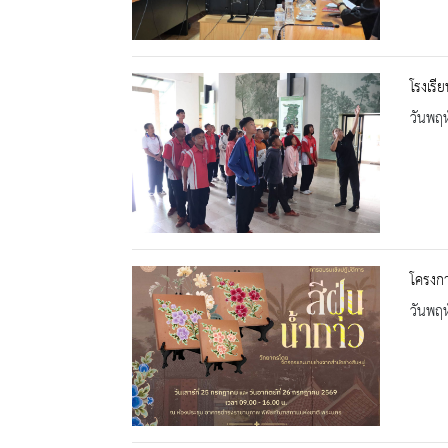
โรงเรี
วันพฤห
โครงกา
วันพฤห