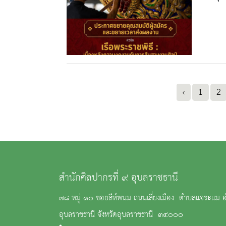
‹
1
2
สำนักศิลปากรที่ ๙ อุบลราชธานี
๗๘ หมู่ ๑๐ ซอยสีห์พนม ถนนเลี่ยงเมือง ตำบลแจระแม อ
อุบลราชธานี จังหวัดอุบลราชธานี ๓๔๐๐๐