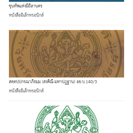
ขุนทัพแห่งมิถิลานคร
หนังสืออิเล็กทรอนิกส์
สตฺตปฺปกรณาภิธมฺม (สงฺคิณี-มหาปฎฐาน) อย.บ.140/3
หนังสืออิเล็กทรอนิกส์