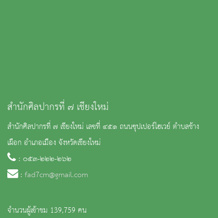
สำนักศิลปากรที่ ๗ เชียงใหม่
สำนักศิลปากรที่ ๗ เชียงใหม่ เลขที่ ๔๕๑ ถนนซุปเปอร์ไฮเวย์ ตำบลช้าง
เผือก อำเภอเมือง จังหวัดเชียงใหม่
: ๐๕๓-๒๒๒-๒๖๒
:
fad7cm@gmail.com
จำนวนผู้เข้าชม 139,759 คน