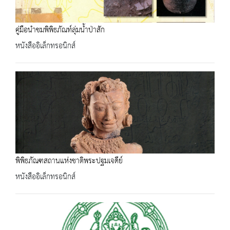
คู่มือนำชมพิพิธภัณท์ลุ่มน้ำป่าสัก
หนังสืออิเล็กทรอนิกส์
พิพิธภัณฑสถานแห่งชาติพระปฐมเจดีย์
หนังสืออิเล็กทรอนิกส์