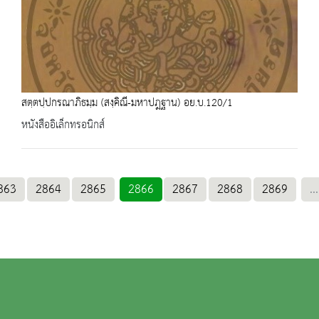
สตฺตปฺปกรณาภิธมฺม (สงฺคิณี-มหาปฎฐาน) อย.บ.120/1
หนังสืออิเล็กทรอนิกส์
863
2864
2865
2866
2867
2868
2869
...