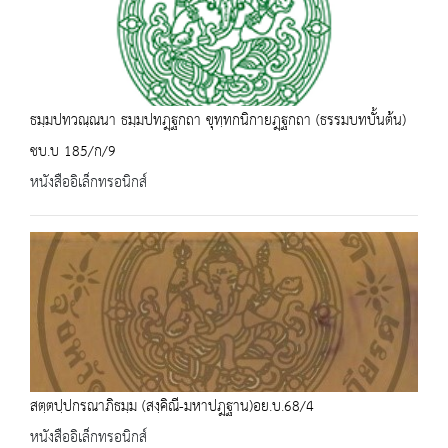
ธมฺมปทวณฺณนา ธมฺมปทฎฺฐกถา ขุทฺทกนิกายฎฺฐกถา (ธรรมบทบั้นต้น)
ชบ.บ 185/ก/9
หนังสืออิเล็กทรอนิกส์
สตฺตปฺปกรณาภิธมฺม (สงฺคิณี-มหาปฎฐาน)อย.บ.68/4
หนังสืออิเล็กทรอนิกส์