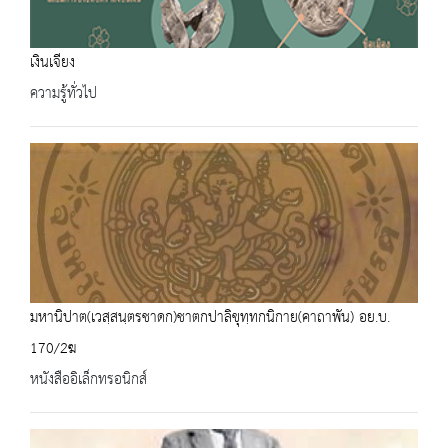
เงินเจียง
ความรู้ทั่วไป
มหานิปาต(เวสฺสนฺตรชาดก)ชาตกปาลิขุทฺทกนิกาย(คาถาพัน) อย.บ.
170/2ฆ
หนังสืออิเล็กทรอนิกส์