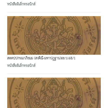
หนังสืออิเล็กทรอนิกส์
สตฺตปฺปกรณาภิธมฺม (สงฺคิณี-มหาปฎฐาน)อย.บ.68/1
หนังสืออิเล็กทรอนิกส์