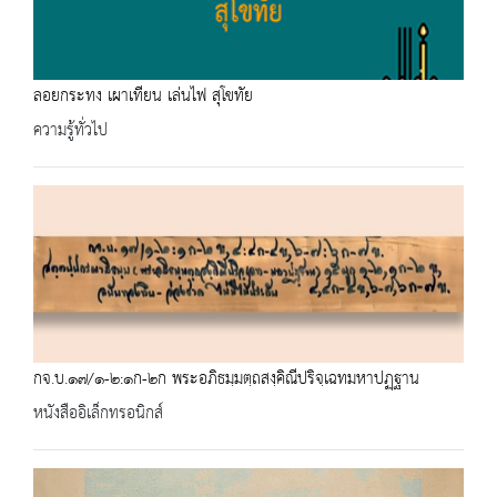
ลอยกระทง เผาเทียน เล่นไฟ สุโขทัย
ความรู้ทั่วไป
กจ.บ.๑๗/๑-๒:๑ก-๒ก พระอภิธมฺมตฺถสงฺคิณีปริจฺเฉทมหาปฏฺฐาน
หนังสืออิเล็กทรอนิกส์