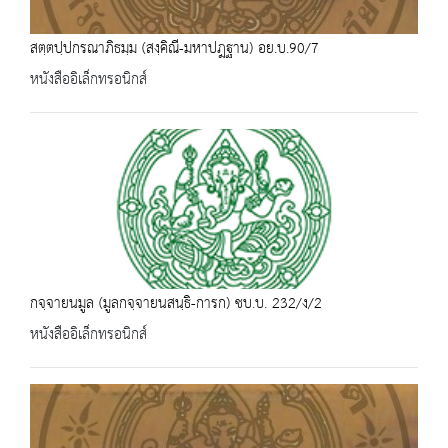
สตฺตปฺปกรณาภิธมฺม (สงฺคิณี-มหาปฎฐาน) อย.บ.90/7
หนังสืออิเล็กทรอนิกส์
กจฺจายนมูล (มูลกจฺจายนสนฺธิ-การก) ชบ.บ. 232/ง/2
หนังสืออิเล็กทรอนิกส์