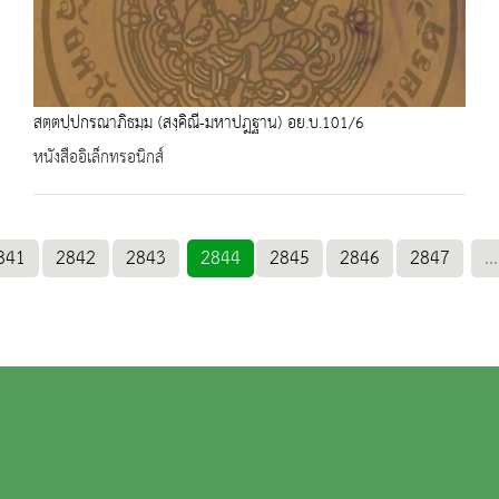
สตฺตปฺปกรณาภิธมฺม (สงฺคิณี-มหาปฎฐาน) อย.บ.101/6
หนังสืออิเล็กทรอนิกส์
841
2842
2843
2844
2845
2846
2847
...