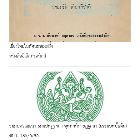
เมื่องไทยในทัศนะของฝรั่ง
หนังสืออิเล็กทรอนิกส์
ธมฺมปทวณฺณนา ธมฺมปทฎฺฐกถา ขุทฺทกนิกายฎฺฐกถา (ธรรมบทบั้นต้น)
ชบ.บ 185/ก/9ก