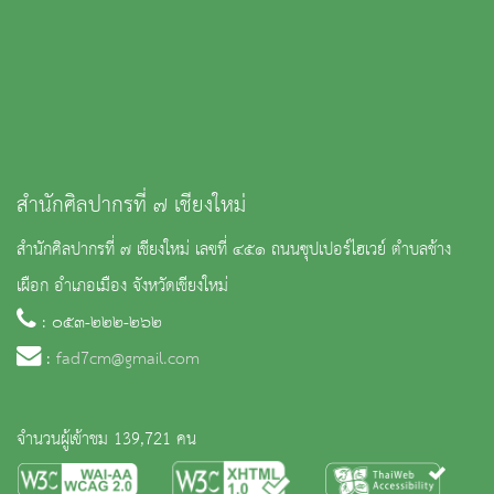
สำนักศิลปากรที่ ๗ เชียงใหม่
สำนักศิลปากรที่ ๗ เชียงใหม่ เลขที่ ๔๕๑ ถนนซุปเปอร์ไฮเวย์ ตำบลช้าง
เผือก อำเภอเมือง จังหวัดเชียงใหม่
: ๐๕๓-๒๒๒-๒๖๒
:
fad7cm@gmail.com
จำนวนผู้เข้าชม 139,721 คน