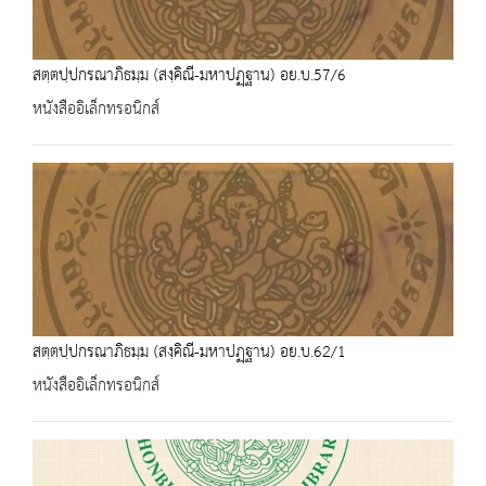
สตฺตปฺปกรณาภิธมฺม (สงฺคิณี-มหาปฏฺฐาน) อย.บ.57/6
หนังสืออิเล็กทรอนิกส์
สตฺตปฺปกรณาภิธมฺม (สงฺคิณี-มหาปฏฺฐาน) อย.บ.62/1
หนังสืออิเล็กทรอนิกส์