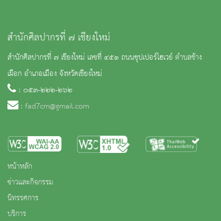
สำนักศิลปากรที่ ๗ เชียงใหม่
สำนักศิลปากรที่ ๗ เชียงใหม่ เลขที่ ๔๕๑ ถนนซุปเปอร์ไฮเวย์ ตำบลช้าง
เผือก อำเภอเมือง จังหวัดเชียงใหม่
: ๐๕๓-๒๒๒-๒๖๒
:
fad7cm@gmail.com
หน้าหลัก
ข่าวและกิจกรรม
นิทรรศการ
บริการ