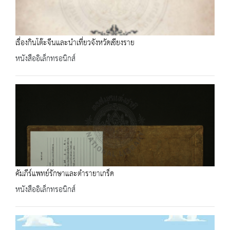
เรื่องกินโต๊ะจีนและนำเที่ยวจังหวัดเชียงราย
หนังสืออิเล็กทรอนิกส์
คัมภีร์แพทย์รักษาและตำรายาเกร็ด
หนังสืออิเล็กทรอนิกส์