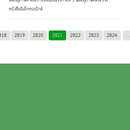
โคลงสุภาษิต พระราชนิพนธ์ในรัชกาลที่ 5 และสุภาษิตพระร่วง
หนังสืออิเล็กทรอนิกส์
818
2819
2820
2821
2822
2823
2824
...