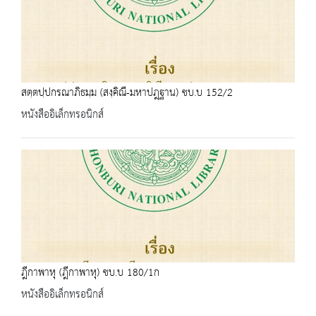
สตฺตปฺปกรณาภิธมฺม (สงฺคิณี-มหาปฎฺฐาน) ชบ.บ 152/2
หนังสืออิเล็กทรอนิกส์
ฎีกาพาหุ (ฎีกาพาหุ) ชบ.บ 180/1ก
หนังสืออิเล็กทรอนิกส์