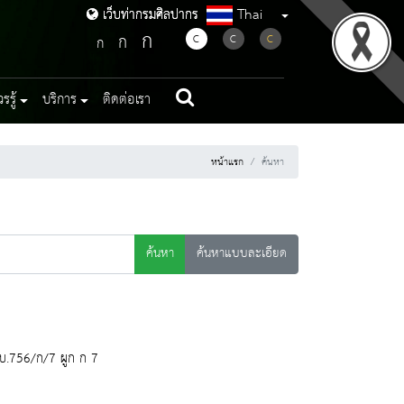
Thai
เว็บท่ากรมศิลปากร
เว็บท่ากรมศิลปากร
ก
ก
C
C
C
ก
รู้
บริการ
ติดต่อเรา
หน้าแรก
ค้นหา
ค้นหา
ค้นหาแบบละเอียด
บ.756/ก/7 ผูก ก 7