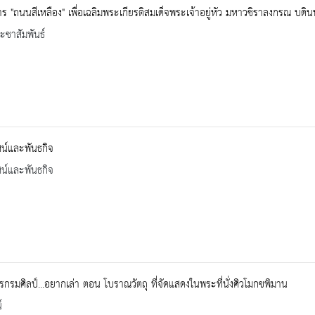
ร "ถนนสีเหลือง" เพื่อเฉลิมพระเกียรติสมเด็จพระเจ้าอยู่หัว มหาวชิราลงกรณ บดิน
ะชาสัมพันธ์
ัศน์และพันธกิจ
ัศน์และพันธกิจ
กรมศิลป์...อยากเล่า ตอน โบราณวัตถุ ที่จัดแสดงในพระที่นั่งศิวโมกขพิมาน
์