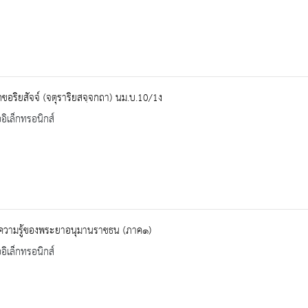
ขอริยสัจจ์ (จตุราริยสจฺจกถา) นม.บ.10/1ง
ออิเล็กทรอนิกส์
กความรู้ของพระยาอนุมานราชธน (ภาค๑)
ออิเล็กทรอนิกส์