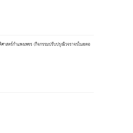
ิศาสตร์กำแพงเพชร (กิจกรรมปรับปรุงผิวจราจรในเขตอ