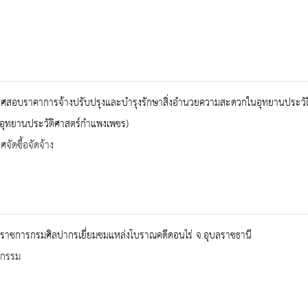
ศสอบราคาการจ้างปรับปรุงและบำรุงรักษาสิ่งอำนวยความสะดวกในอุทยานประวัต
กอุทยานประวัติศาสตร์กำแพงเพชร)
จัดซื้อจัดจ้าง
จราชการกรมศิลปากรเยี่ยมชมแหล่งโบราณคดีดอนไร่ จ.อุบลราชธานี
จกรรม