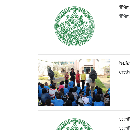
วีดิทั
วีดิทัศน
โรงเรี
ข่าวปร
ประวัต
ประวัต