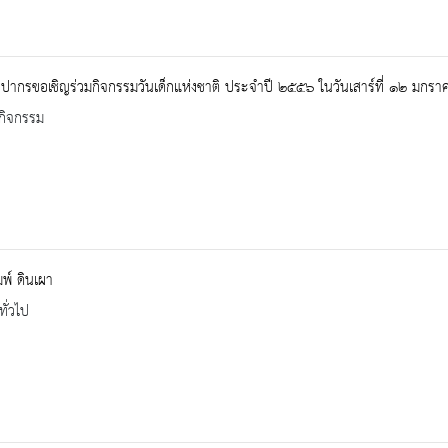
ปากรขอเชิญร่วมกิจกรรมวันเด็กแห่งชาติ ประจำปี ๒๕๕๖ ในวันเสาร์ที่ ๑๒ มกร
กิจกรรม
พ์ ดินเผา
ทั่วไป