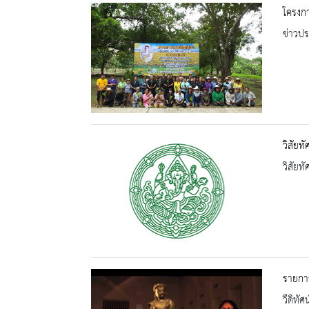
โครงกา
ข่าวปร
วิสัยท
วิสัยท
รายการ
วีดิทัศน