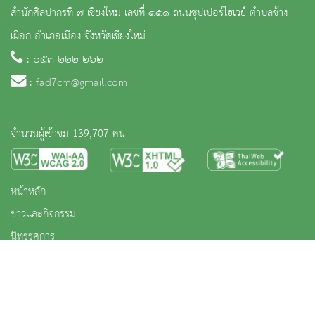
สำนักศิลปากรที่ ๗ เชียงใหม่ เลขที่ ๔๕๑ ถนนซุปเปอร์ไฮเวย์ ตำบลช้าง
เผือก อำเภอเมือง จังหวัดเชียงใหม่
: ๐๕๓-๒๒๒-๒๖๒
:
fad7cm@gmail.com
จำนวนผู้เข้าชม 139,707 คน
หน้าหลัก
ข่าวและกิจกรรม
นิทรรศการ
บริการ
เกี่ยวกับหน่วยงาน
คลังวิชาการ