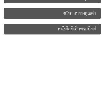
คลังภาพทรงคุณค่า
หนังสืออิเล็กทรอนิกส์