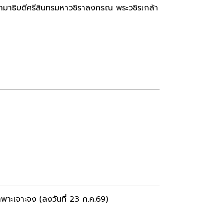
มาธิบดีศรีสินทรมหาวชิราลงกรณ พระวชิรเกล้า
พาะเจาะจง (ลงวันที่ 23 ก.ค.69)