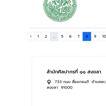
‹
1
2
...
5
6
7
8
9
1
สำนักศิลปากรที่ ๑๑ สงขลา
733 ถนน สี่แยกธนดี ตำบลพะว
สงขลา 91000