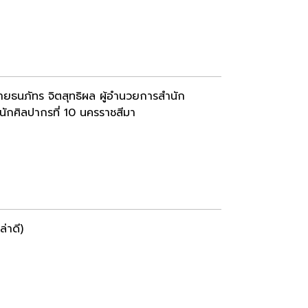
นายธนภัทร จิตสุทธิผล ผู้อำนวยการสำนัก
ักศิลปากรที่ 10 นครราชสีมา
่าดี)