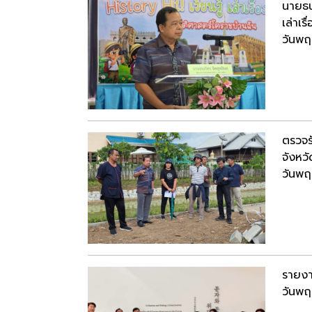
นายธน
เล่าเร
วันพฤ
ตรวจร
จังหว
วันพฤ
รายงา
วันพฤ