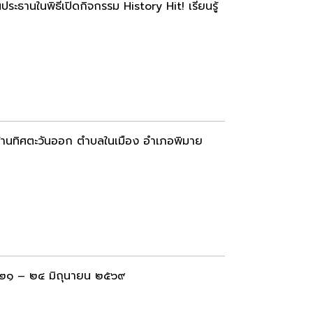
ระธานในพิธีเปิดกิจกรรม History Hit! เรียนรู้
ด้านทิศตะวันออก ตําบลในเมือง อำเภอพิมาย
่ ๒๑ – ๒๔ มิถุนายน ๒๕๖๙