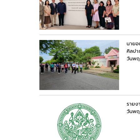
นายอน
ศิลปา
วันพฤ
รายงา
วันพฤ