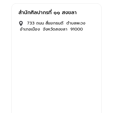
สำนักศิลปากรที่ ๑๑ สงขลา
733 ถนน สี่แยกธนดี ตำบลพะวง
อำเภอเมือง จังหวัดสงขลา 91000