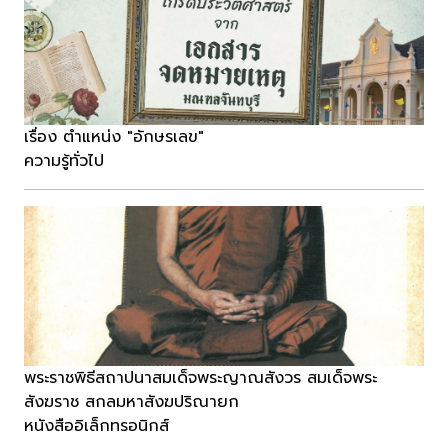
เรื่อง ตำแหน่ง "อักษรเลข"
ความรู้ทั่วไป
พระราชพิธีสถาปนาสมเด็จพระญาณสังวร สมเด็จพระ
สังฆราช สกลมหาสังฆปริณายก
หนังสืออิเล็กทรอนิกส์