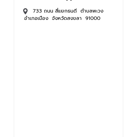
733 ถนน สี่แยกธนดี ตำบลพะวง
อำเภอเมือง จังหวัดสงขลา 91000