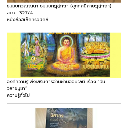
ธมฺมบทวณฺณนา ธมฺมบทฏฺฐกถา (ขุทฺทกนิกายฏฺฐกถา)
อย.บ. 327/4
หนังสืออิเล็กทรอนิกส์
องค์ความรู้ ส่งเสริมการอ่านผ่านออนไลน์ เรื่อง “วัน
วิสาขบูชา”
ความรู้ทั่วไป