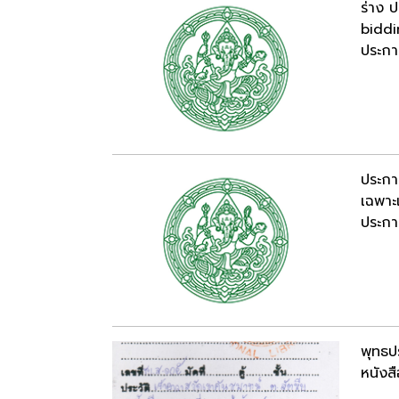
ร่าง 
biddi
ประกาศ
ประกา
เฉพาะ
ประกาศ
พุทธป
หนังสื