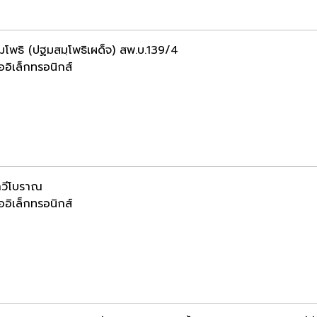
โพธิ (ปฐมสมฺโพธิเผด็จ) สพ.บ.139/4
ออิเล็กทรอนิกส์
วีโบราณ
ออิเล็กทรอนิกส์