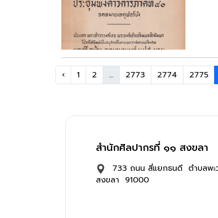
‹
1
2
...
2773
2774
2775
สำนักศิลปากรที่ ๑๑ สงขลา
733 ถนน สี่แยกธนดี ตำบลพะว
สงขลา 91000