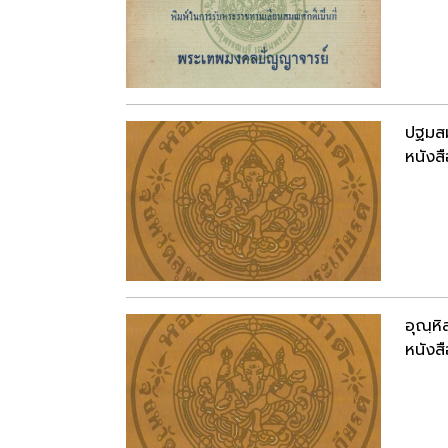
ปฐมสม
หนังสื
อุณฺห
หนังสื