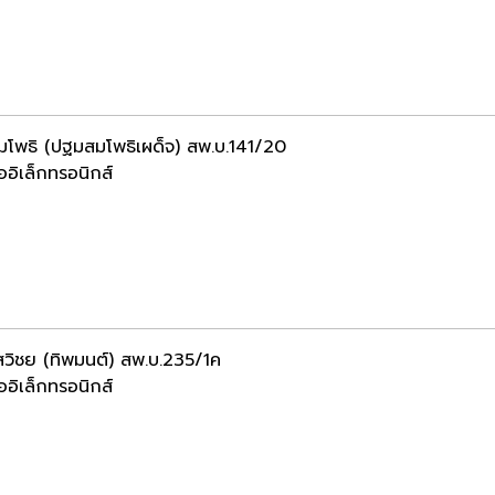
โพธิ (ปฐมสมโพธิเผด็จ) สพ.บ.141/20
ออิเล็กทรอนิกส์
ิสวิชย (ทิพมนต์) สพ.บ.235/1ค
ออิเล็กทรอนิกส์