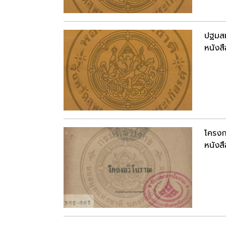
ปฐมสม
หนังสื
โครงก
หนังสื