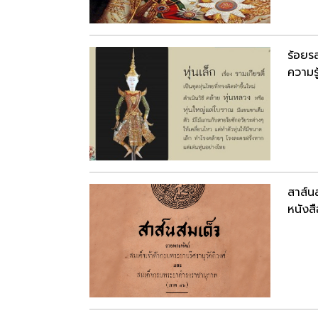
ร้อยร
ความรู
สาส์น
หนังสื