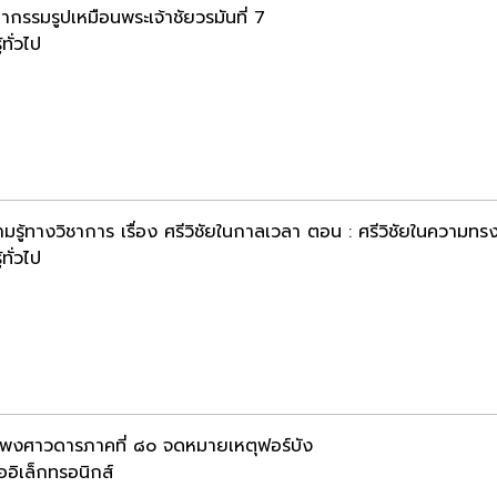
ากรรมรูปเหมือนพระเจ้าชัยวรมันที่ 7
้ทั่วไป
มรู้ทางวิชาการ เรื่อง ศรีวิชัยในกาลเวลา ตอน : ศรีวิชัยในความทรง
้ทั่วไป
มพงศาวดารภาคที่ ๘๐ จดหมายเหตุฟอร์บัง
ออิเล็กทรอนิกส์