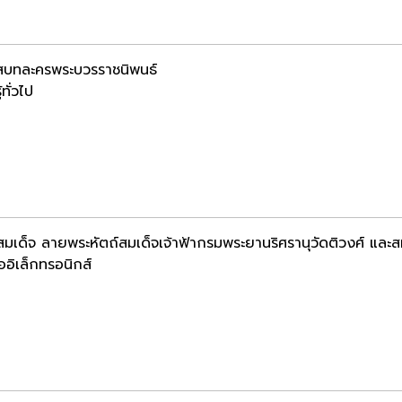
สบทละครพระบวรราชนิพนธ์
้ทั่วไป
สมเด็จ ลายพระหัตถ์สมเด็จเจ้าฟ้ากรมพระยานริศรานุวัดติวงศ์ แ
ออิเล็กทรอนิกส์