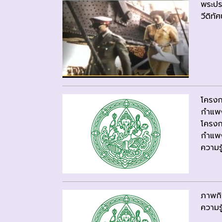
พระปร
วีดิทัศ
โครงก
กำแพ
โครงก
กำแพ
ความรู
ภาพกิ
ความรู