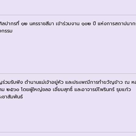
ศิลปากรที่ ๑๒ นครราชสีมา เข้าร่วมงาน ๑๐๒ ปี แห่งการสถาปนา
ิจกรรม
ญร่วมรับฟัง ตำนานแม่เจ้าอยู่หัว และประเพณีการทำขวัญข้าว ณ หอ
คม ๒๕๖๐ โดยผู้ใหญ่ชลอ เอี่ยมสุทธิ์ และอาจารย์ไพรินทร์ รุยแก้ว
ะชาสัมพันธ์