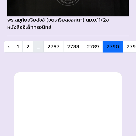
พระสมุทัยอริยสัจจ์ (จตุราริยสจฺจกถา) นม.บ.11/2ข
หนังสืออิเล็กทรอนิกส์
‹
1
2
...
2787
2788
2789
2790
279