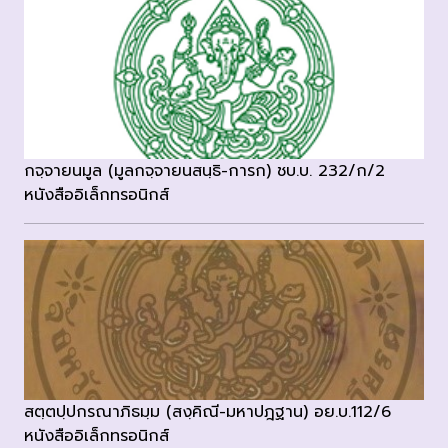
กจฺจายนมูล (มูลกจฺจายนสนฺธิ-การก) ชบ.บ. 232/ก/2
หนังสืออิเล็กทรอนิกส์
สตฺตปฺปกรณาภิธมฺม (สงฺคิณี-มหาปฎฐาน) อย.บ.112/6
หนังสืออิเล็กทรอนิกส์