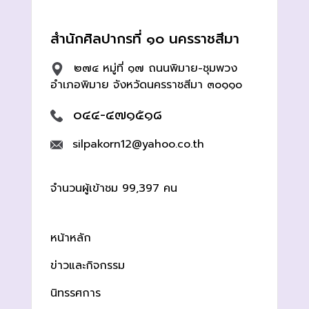
สำนักศิลปากรที่ ๑๐ นครราชสีมา
๒๗๔ หมู่ที่ ๑๗ ถนนพิมาย-ชุมพวง
อำเภอพิมาย จังหวัดนครราชสีมา ๓๐๑๑๐
๐๔๔-๔๗๑๕๑๘
silpakorn12@yahoo.co.th
จำนวนผู้เข้าชม 99,397 คน
หน้าหลัก
ข่าวและกิจกรรม
นิทรรศการ