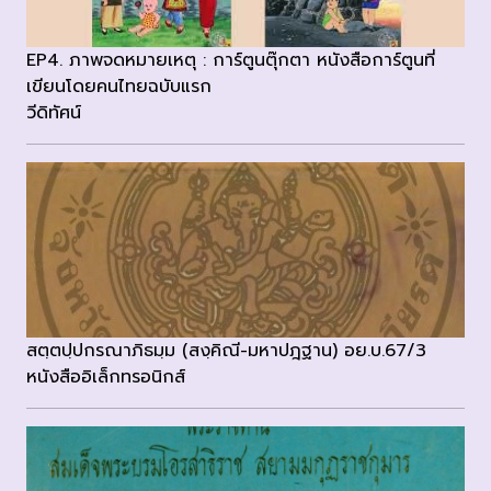
EP4. ภาพจดหมายเหตุ : การ์ตูนตุ๊กตา หนังสือการ์ตูนที่
เขียนโดยคนไทยฉบับแรก
วีดิทัศน์
สตฺตปฺปกรณาภิธมฺม (สงฺคิณี-มหาปฎฐาน) อย.บ.67/3
หนังสืออิเล็กทรอนิกส์