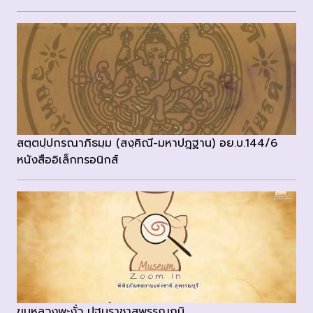
สตฺตปฺปกรณาภิธมฺม (สงฺคิณี-มหาปฎฐาน) อย.บ.144/6
หนังสืออิเล็กทรอนิกส์
ขุนหลวงพะงั่ว ปฐมราชาสุพรรณภูมิ