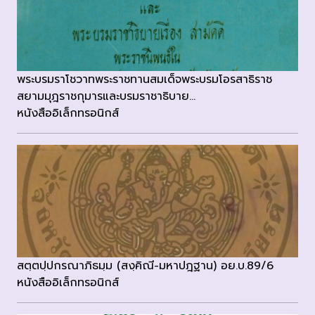
พระบรมราโชวาทพระราชทานสมเด็จพระบรมโอรสาธิราช
สยามมุฎราชกุมารและบรมราชาธิบาย...
หนังสืออิเล็กทรอนิกส์
สตฺตปฺปกรณาภิธมฺม (สงฺคิณี-มหาปฎฐาน) อย.บ.89/6
หนังสืออิเล็กทรอนิกส์