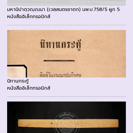
มหานิปาตฺวณฺณนา (เวสฺสนตรชาตก) นพ.บ.758/5 ผูก 5
หนังสืออิเล็กทรอนิกส์
นิทานกระทู้
หนังสืออิเล็กทรอนิกส์