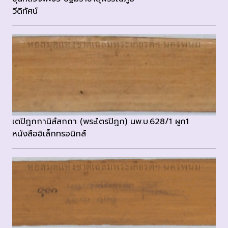
วีดิทัศน์
เตปิฎกกานิสํสกถา (พระไตรปิฎก) นพ.บ.628/1 ผูก1
หนังสืออิเล็กทรอนิกส์