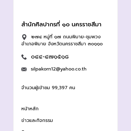
สำนักศิลปากรที่ ๑๐ นครราชสีมา
๒๗๔ หมู่ที่ ๑๗ ถนนพิมาย-ชุมพวง
อำเภอพิมาย จังหวัดนครราชสีมา ๓๐๑๑๐
๐๔๔-๔๗๑๕๑๘
silpakorn12@yahoo.co.th
จำนวนผู้เข้าชม 99,397 คน
หน้าหลัก
ข่าวและกิจกรรม