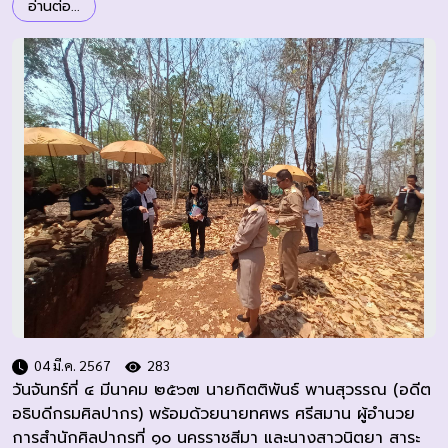
อ่านต่อ...
04 มี.ค. 2567
283
วันจันทร์ที่ ๔ มีนาคม ๒๕๖๗ นายกิตติพันธ์ พานสุวรรณ (อดีต
อธิบดีกรมศิลปากร) พร้อมด้วยนายทศพร ศรีสมาน ผู้อำนวย
การสำนักศิลปากรที่ ๑๐ นครราชสีมา และนางสาวนิตยา สาระ