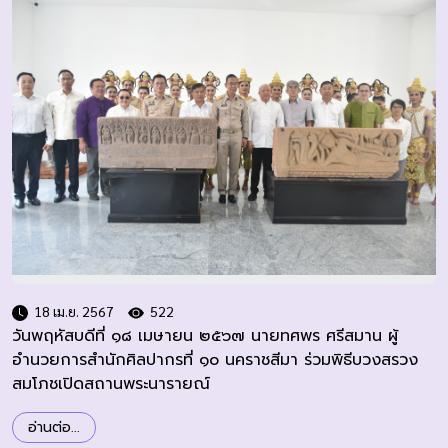
18 เม.ย. 2567
522
วันพฤหัสบดีที่ ๑๘ เมษายน ๒๕๖๗ นายทศพร ศรีสมาน ผู้
อำนวยการสำนักศิลปากรที่ ๑๐ นคราชสีมา ร่วมพิธีบวงสรวง
สมโภชเปิดสถานพระนารายณ์
อ่านต่อ...