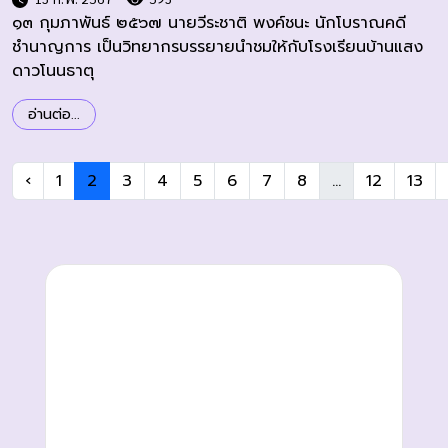
๑๓ กุมภาพันธ์ ๒๕๖๗ นายวีระชาติ พงค์ชนะ นักโบราณคดี
ชำนาญการ เป็นวิทยากรบรรยายนำชมให้กับโรงเรียนบ้านแสง
ดาวโนนธาตุ
อ่านต่อ...
‹
1
2
3
4
5
6
7
8
...
12
13