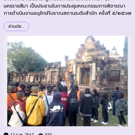
นครราชสีมา เป็นประธานในการประชุมคณะกรรมการพิจารณา
การดำเนินงานอนุรักษ์โบราณสถานระดับสำนัก ครั้งที่ ๕/๒๕๖๗
อ่านต่อ...
13 ก.พ. 2567
593