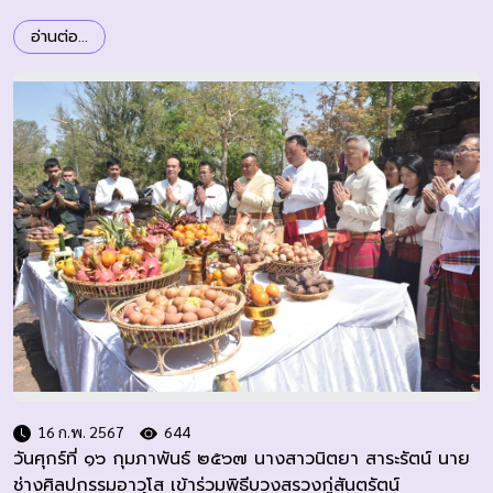
รัตน์ นายช่างศิลปกรรมอาวุโสลงพื้นที่ชี้แจงการขออนุญาต
อ่านต่อ...
ก่อสร้างสิ่งปลูกสร้างในเขตโบราณสถานปราสาทภูฝ้าย
16 ก.พ. 2567
644
วันศุกร์ที่ ๑๖ กุมภาพันธ์ ๒๕๖๗ นางสาวนิตยา สาระรัตน์ นาย
ช่างศิลปกรรมอาวุโส เข้าร่วมพิธีบวงสรวงกู่สันตรัตน์