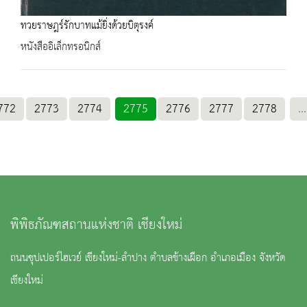
ทวยราษฎร์รักบาทแม้ยิ่งด้วยบิตุรงค์
หนังสืออิเล็กทรอนิกส์
772
2773
2774
2775
2776
2777
2778
...
พิพิธภัณฑสถานแห่งชาติ เชียงใหม่
ถนนซุปเปอร์ไฮเวย์ เชียงใหม่-ลำปาง ตำบลช้างเผือก อำเภอเมือง จังหวัด
เชียงใหม่