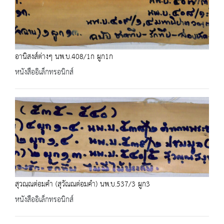
อานิสงส์ต่างๆ นพ.บ.408/1ก ผูก1ก
หนังสืออิเล็กทรอนิกส์
สุวณฺณต่อมคำ (สุวัณณต่อมคำ) นพ.บ.537/3 ผูก3
หนังสืออิเล็กทรอนิกส์