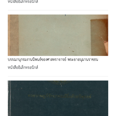
หนังสืออิเล็กทรอนิกส์
บรรณานุกรมงานนิพนธ์ของศาสตราจารย์ พระยาอนุมานราชธน
หนังสืออิเล็กทรอนิกส์