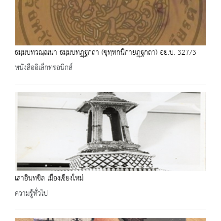
ธมฺมบทวณฺณนา ธมฺมบทฏฺฐกถา (ขุทฺทกนิกายฏฺฐกถา) อย.บ. 327/3
หนังสืออิเล็กทรอนิกส์
เสาอินทขิล เมืองเชียงใหม่
ความรู้ทั่วไป