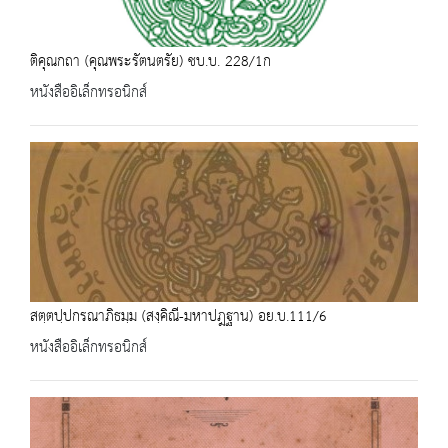
ติคุณกถา (คุณพระรัตนตรัย) ชบ.บ. 228/1ก
หนังสืออิเล็กทรอนิกส์
สตฺตปฺปกรณาภิธมฺม (สงฺคิณี-มหาปฎฐาน) อย.บ.111/6
หนังสืออิเล็กทรอนิกส์