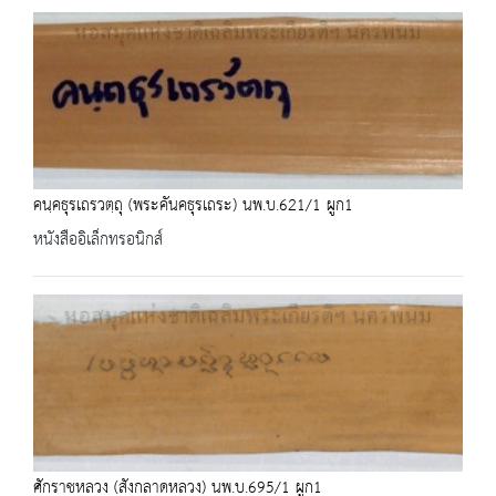
คนฺคธุรเถรวตฺถุ (พระคันคธุรเถระ) นพ.บ.621/1 ผูก1
หนังสืออิเล็กทรอนิกส์
ศักราชหลวง (สังกลาดหลวง) นพ.บ.695/1 ผูก1