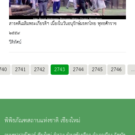
สารคดีเฉลิมพระเกียรติฯ เนื่องในวันอนุรักษ์มรดกไทย พุทธศักราช
๒๕๕๙
วีดิทัศน์
740
2741
2742
2743
2744
2745
2746
...
พิพิธภัณฑสถานแห่งชาติ เชียงใหม่