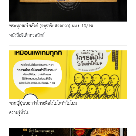
พระทุกขอริยสัจจ์ (จตุราริยสจฺจกถา) นม.บ.10/1ช
หนังสืออิเล็กทรอนิกส์
พระญี่ปุ่นบอกว่าโกรธคือโง่โมโหทำไมโยม
ความรู้ทั่วไป