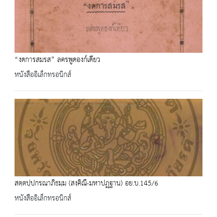
“งดการสมรส” ลครพูดองก์เดียว
หนังสืออิเล็กทรอนิกส์
สตฺตปฺปกรณาภิธมฺม (สงฺคิณี-มหาปฏฺฐาน) อย.บ.145/6
หนังสืออิเล็กทรอนิกส์