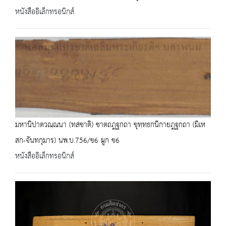
หนังสืออิเล็กทรอนิกส์
มหานิปาตวณฺณนา (ทสชาติ) ชาตถฎฐกถา ขุทฺทธกนิกายฎฐกถา (มิเห
สก-จันทกุมาร) นพ.บ.756/ข6 ผูก ข6
หนังสืออิเล็กทรอนิกส์