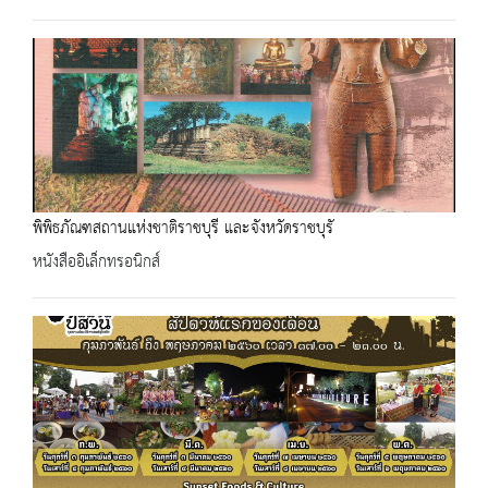
พิพิธภัณฑสถานแห่งชาติราชบุรี และจังหวัดราชบุรั
หนังสืออิเล็กทรอนิกส์