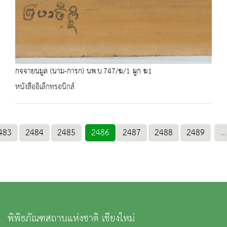
กจฺจายนมูล (นาม-การก) นพ.บ.747/ฆ/1 ผูก ฆ1
หนังสืออิเล็กทรอนิกส์
483
2484
2485
2486
2487
2488
2489
...
พิพิธภัณฑสถานแห่งชาติ เชียงใหม่