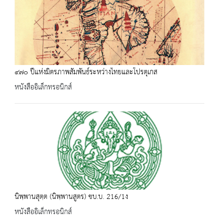
๔๗๐ ปีแห่งมิตรภาพสัมพันธ์ระหว่างไทยและโปรตุเกส
หนังสืออิเล็กทรอนิกส์
นิพฺพานสุตฺต (นิพฺพานสูตร) ชบ.บ. 216/1ง
หนังสืออิเล็กทรอนิกส์