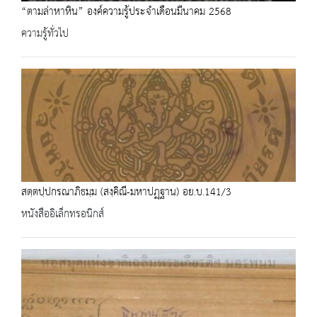
“ตามล่าหาหิน” องค์ความรู้ประจำเดือนมีนาคม 2568
ความรู้ทั่วไป
สตฺตปฺปกรณาภิธมฺม (สงฺคิณี-มหาปฏฺฐาน) อย.บ.141/3
หนังสืออิเล็กทรอนิกส์