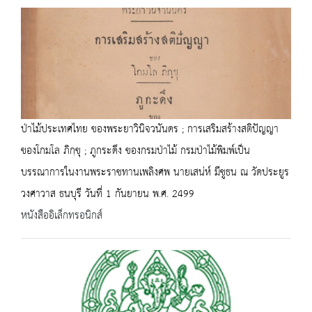
ป่าไม้ประเทศไทย ของพระยาวินิจวนันดร ; การเสริมสร้างสติปัญญา
ของโกมโล ภิกฺขุ ; ภูกระดึง ของกรมป่าไม้ กรมป่าไม้พิมพ์เป็น
บรรณาการในงานพระราชทานเพลิงศพ นายเสน่ห์ มีชูธน ณ วัดประยูร
วงศาวาส ธนบุรี วันที่ 1 กันยายน พ.ศ. 2499
หนังสืออิเล็กทรอนิกส์