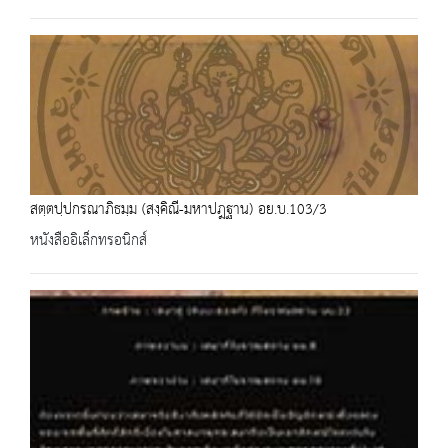
สตฺตปฺปกรณาภิธมฺม (สงฺคิณี-มหาปฎฐาน) อย.บ.103/3
หนังสืออิเล็กทรอนิกส์