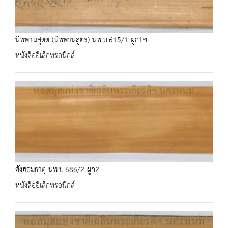
นิพฺพานสุตฺต (นิพพานสูตร) นพ.บ.615/1 ผูก1ข
หนังสืออิเล็กทรอนิกส์
สังฮอมธาตุ นพ.บ.686/2 ผูก2
หนังสืออิเล็กทรอนิกส์