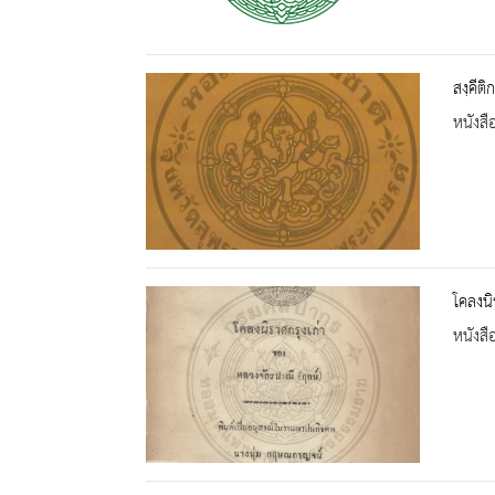
สงฺคีต
หนังสื
โคลงนิ
หนังสื