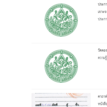
ประกา
เจาะจง
ประกาศ
วัดตอง
ความรู้
คาถาต
หนังสื