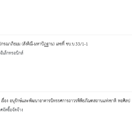
ปกรณาภิธมฺม (สังคิณี-มหาปัฎฐาน) เลขที่ ชบ.บ.33/1-1
ออิเล็กทรอนิกส์
เรื่อง อนุรักษ์และพัฒนาอาคารนิทรรศการถาวรพิพิธภัณฑสถานแห่งชาติ หอศิลป
จัดซื้อจัดจ้าง