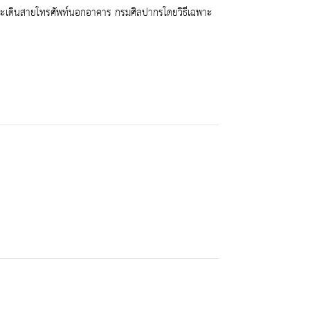
ละเดินสายโทรศัพท์นอกอาคาร กรมศิลปากรโดยวิธีเฉพาะ