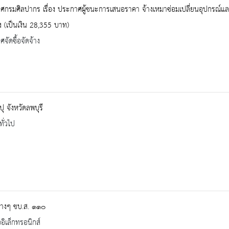
ศกรมศิลปากร เรื่อง ประกาศผู้ชนะการเสนอราคา จ้างเหมาซ่อมเปลี่ยนอุปกรณ์แ
 (เป็นเงิน 28,355 บาท)
จัดซื้อจัดจ้าง
ปุ จังหวัดลพบุรี
ทั่วไป
่างๆ ชบ.ส. ๑๑๐
ออิเล็กทรอนิกส์