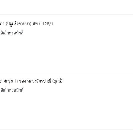
ิกถา (ปฐมสังคายนา) สพ.บ.128/1
ออิเล็กทรอนิกส์
ราศกรุงเก่า ของ หลวงจัดรปาณี (ฤกษ์)
ออิเล็กทรอนิกส์