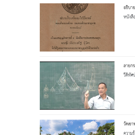
อธิบาย
หนังสื
ลายกระ
วีดิทัศน
วัดเข
ความรู้