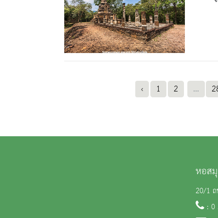
‹
1
2
...
2
หอสมุ
20/1 ถน
: 0