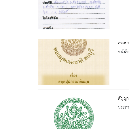
สตฺตปฺ
หนังสื
สัญญา 
ประกาศ