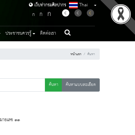
Thai
เว็บท่ากรมศิลปากร
เว็บท่ากรมศิลปากร
ก
ก
C
C
C
ก
ประชาชนควรรู้
ติดต่อเรา
หน้าแรก
ค้นหา
ค้นหา
ค้นหาแบบละเอียด
์หมายเลข ๑๑