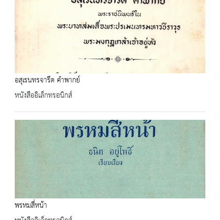
อสุเรนทรจารีต คำพากย์
หนังสืออิเล็กทรอนิกส์
พรหมสี่หน้า