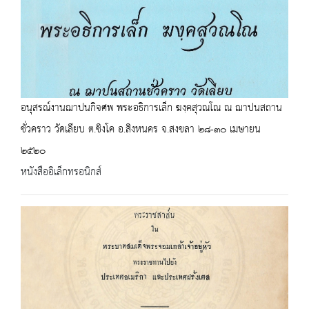
อนุสรณ์งานฌาปนกิจศพ พระอธิการเล็ก ฆงฺคสุวณโณ ณ ฌาปนสถาน
ชั่วคราว วัดเลียบ ต.ชิงโค อ.สิงหนคร จ.สงขลา ๒๘-๓๐ เมษายน
๒๕๒๐
หนังสืออิเล็กทรอนิกส์