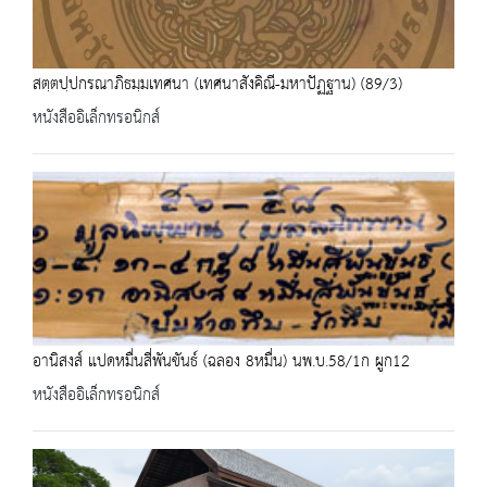
สตฺตปฺปกรณาภิธมฺมเทศนา (เทศนาสังคิณี-มหาปัฏฐาน) (89/3)
หนังสืออิเล็กทรอนิกส์
อานิสงส์ แปดหมื่นสี่พันขันธ์ (ฉลอง 8หมื่น) นพ.บ.58/1ก ผูก12
หนังสืออิเล็กทรอนิกส์