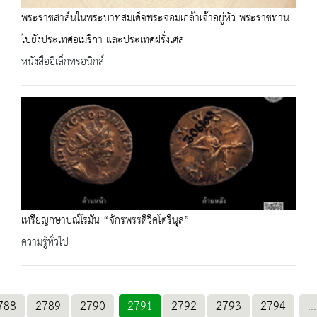
พระราชสาส์นในพระบาทสมเด็จพระจอมเกล้าเจ้าอยู่หัว พระราชทาน
ไปยังประเทศอเมริกา และประเทศฝรั่งเศส
หนังสืออิเล็กทรอนิกส์
เหรียญกษาปณ์โรมัน “จักรพรรดิวิคโตรินุส”
ความรู้ทั่วไป
788
2789
2790
2791
2792
2793
2794
...