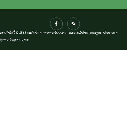
สงวนลิขสิทธิ์ © 2563 กรมศิลปากร. กระทรวงวัฒนธรรม -
นโยบายเว็บไซต์
|
มาตรฐาน
|
นโยบายการ
คุ้มครองข้อมูลส่วนบุคคล