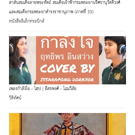
สาส์นสมเด็จลายพระหัตถ์ สมเด็จเจ้าฟ้ากรมพระยานริศรานุวัตติวงศ์
และสมเด็จกรมพระยาดำรงราชานุภาพ (ภาคที่ 33)
หนังสืออิเล็กทรอนิกส์
เพลงกำลังใจ - โฮป | อิสรพงศ์ - โฉมวิลัย
วีดิทัศน์