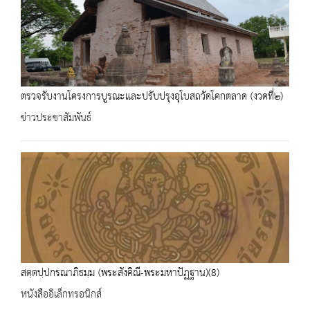
ตรวจรับงานโครงการบูรณะและปรับปรุงอุโบสถวัดโคกตลาด (งวดที่๒)
ข่าวประชาสัมพันธ์
สตฺตปฺปกรณาภิธมฺม (พระสังคิณี-พระมหาปัฏฐาน)(8)
หนังสืออิเล็กทรอนิกส์