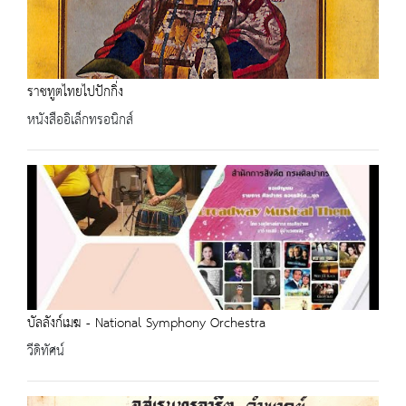
ราชทูตไทยไปปักกิ่ง
หนังสืออิเล็กทรอนิกส์
บัลลังก์เมฆ - National Symphony Orchestra
วีดิทัศน์