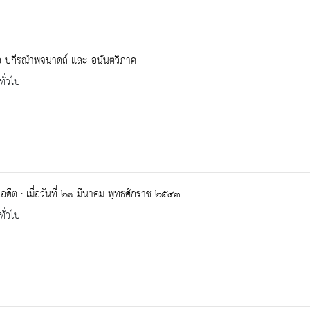
ือ ปกีรณำพจนาดถ์ และ อนันตวิภาค
ทั่วไป
ในอดีต : เมื่อวันที่ ๒๗ มีนาคม พุทธศักราช ๒๕๔๓
ทั่วไป