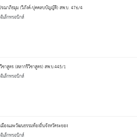
ปรณาภิธมุม (วิภังค์-ปุคคลบบัญญัติ) สพ.บ. 476/4
ออิเล็กทรอนิกส์
วิชาสูตร (สลากริวิชาสูตร) สพ.บ.445/1
ออิเล็กทรอนิกส์
ิเมืองและวัฒนธรรมท้องถิ่นจังหวัดระยอง
ออิเล็กทรอนิกส์