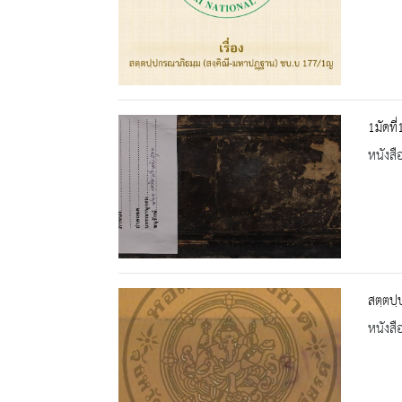
1มัดที
หนังสื
สตฺตปฺ
หนังสื