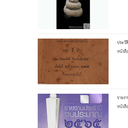
ประวั
หนังสื
รายงา
หนังสื