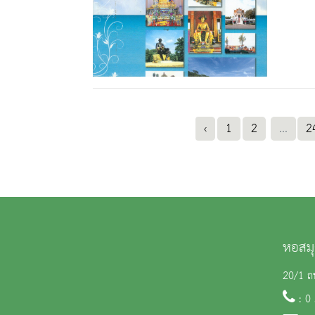
‹
1
2
...
2
หอสมุ
20/1 ถน
: 0