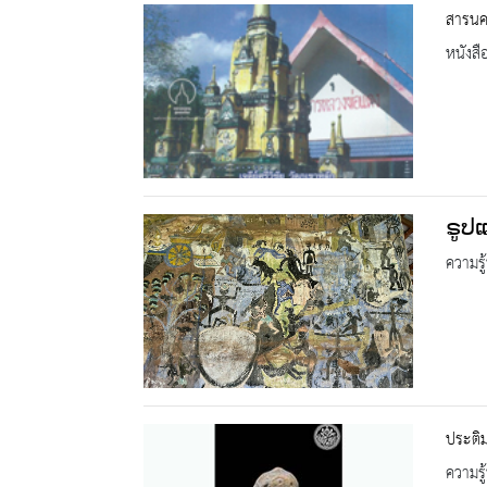
สารนคร
หนังสื
ຣູປ
ความรู้
ประติ
ความรู้