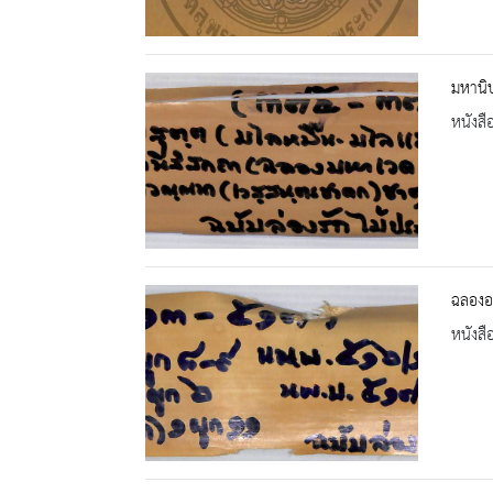
มหานิ
หนังสื
ฉลองอ
หนังสื