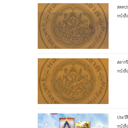
สตฺตปฺ
หนังสื
สลากริ
หนังสื
ประวัต
หนังสื