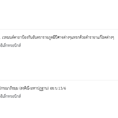
่1 เวทมนต์คาถาป้องกันอันตรารายภูตผีปีศาจต่างๆแทรกด้วยตำรายาแก้โรคต่างๆ
ออิเล็กทรอนิกส์
ปกรณาภิธมฺม (สงฺคิณี-มหาปฏฺฐาน) อย.บ.13/6
ออิเล็กทรอนิกส์