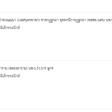
ปาตวณฺณนา (เวสฺสนฺตรชาตก) ชาตกฏฐกถา ขุทฺทกนิกายฏฐกถา (ทสพร-นคร) นพ.
ออิเล็กทรอนิกส์
าราม (สลองอาราม) นพ.บ.513/9 ผูก9
ออิเล็กทรอนิกส์