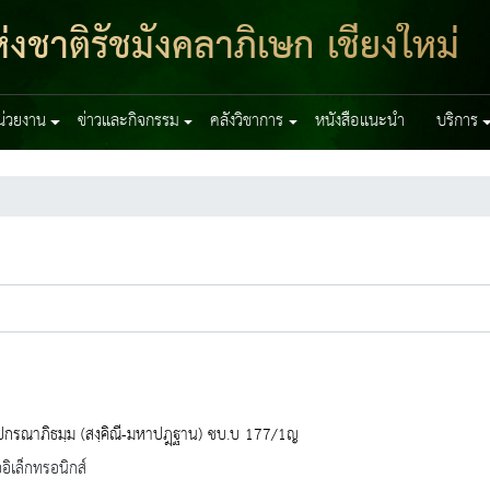
งชาติรัชมังคลาภิเษก เชียงใหม่
หน่วยงาน
ข่าวและกิจกรรม
คลังวิชาการ
หนังสือแนะนำ
บริการ
ปกรณาภิธมฺม (สงฺคิณี-มหาปฎฺฐาน) ชบ.บ 177/1ญ
ออิเล็กทรอนิกส์