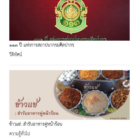
๑๑๓ ปี แห่งการสถาปนากรมศิลปากร
วีดิทัศน์
ข้าวแช่: สำรับอาหารคู่หน้าร้อน
ความรู้ทั่วไป