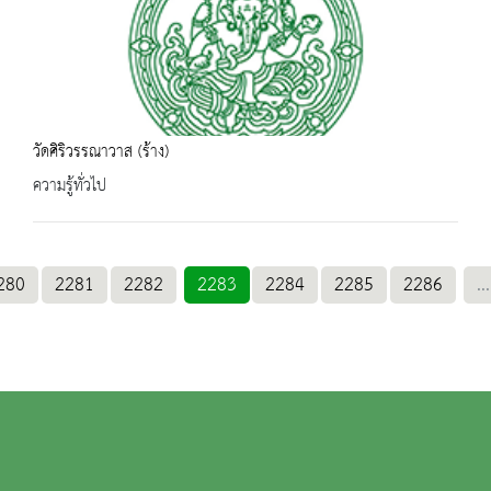
วัดศิริวรรณาวาส (ร้าง)
ความรู้ทั่วไป
280
2281
2282
2283
2284
2285
2286
...