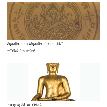
สํยุตฺตนิกายกถา (สํยุตฺตนิกาย) ลบ.บ. 35/2
หนังสืออิเล็กทรอนิกส์
พระพุทธรูปปางมารวิชัย 2