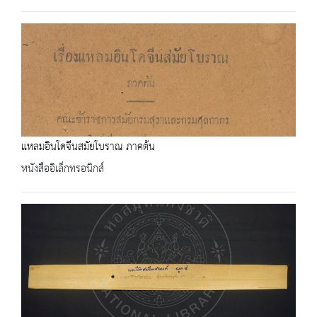
แหลมอินโดจีนสมัยโบราณ ภาคต้น
หนังสืออิเล็กทรอนิกส์