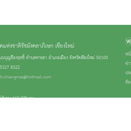
ดแห่งชาติรัชมังคลาภิเษก เชียงใหม่
หน้
นบุญเรืองฤทธิ์ ตำบลหายยา อำเภอเมือง จังหวัดเชียงใหม่ 50100
ข่
 5327 8322
ปร
lt.chiangmai@hotmail.com
ติด
้เข้าชม 465,879 คน
าน
|
นโยบายการคุ้มครองข้อมูลส่วนบุคคล