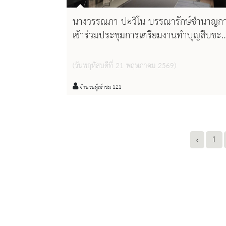
นางวรรณภา ปะวิโน บรรณารักษ์ชำนาญก
เข้าร่วมประชุมการเตรียมงานทำบุญสืบชะ
เมืองเชียงใหม่ หน่วยพิธีประตูสวนดอก
(วันพฤหัสบดีที่ 21 พฤษภาคม 2569)
จำนวนผู้เข้าชม 121
‹
1