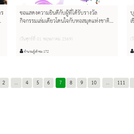
าร
ขอแสดงความยินดีกับผู้ที่ได้รับรางวัล
บ
ตา
กิจกรรมเล่มเดียวโดนใจกับหอสมุดแห่งชาติฯ
เ
เชียงใหม่ The one & only : My beloved
โ
book story @nl.cnx เดือนเมษายน
(วันศุกร์ที่ 01 พฤษภาคม 2569)
(
จำนวนผู้เข้าชม 172
2
...
4
5
6
7
8
9
10
...
111