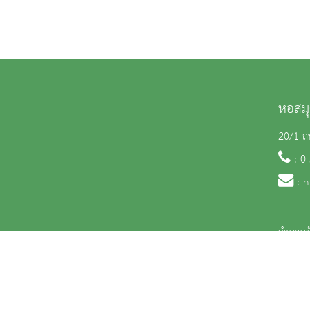
หอสมุ
20/1 ถน
: 0
:
n
จำนวนผู
สงวนลิขสิทธิ์ © 2563 กรมศิลปากร. กระทรวงวัฒนธรรม -
นโยบายเว็บไซต์
|
มาตรฐ