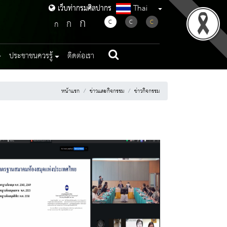
Thai
เว็บท่ากรมศิลปากร
เว็บท่ากรมศิลปากร
ก
ก
C
C
C
ก
ประชาชนควรรู้
ติดต่อเรา
หน้าแรก
ข่าวและกิจกรรม
ข่าวกิจกรรม