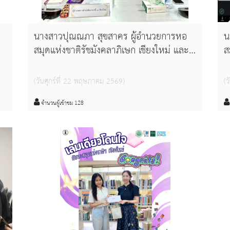
นางสาวปุณณภา สุขสาคร ผู้อำนวยการหอ
น
สมุดแห่งชาติรัชมังคลาภิเษก เชียงใหม่ และ
ส
นางสาวพิมพา สุธัญญาวัชชัย บรรณารักษ์
น
ะ
ชำนาญการ เข้าร่วมประชุมเตรียมความ
ช
(วันศุกร์ที่ 22 พฤษภาคม 2569)
(
พร้อมการจัดงานเชียงใหม่ไพรด์ ๒๕๖๙
ส
ส
จำนวนผู้เข้าชม 128
ก