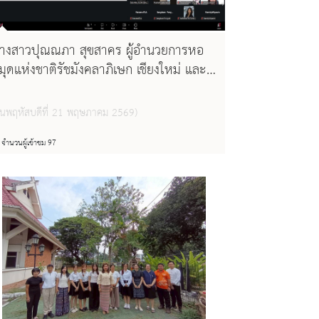
างสาวปุณณภา สุขสาคร ผู้อำนวยการหอ
มุดแห่งชาติรัชมังคลาภิเษก เชียงใหม่ และ
างสาวสุคนธ์ทิพย์ จันทะลุน บรรณารักษ์
ำนาญการ เข้าร่วมการประชุมสมาคมห้อง
วันพฤหัสบดีที่ 21 พฤษภาคม 2569)
มุดแห่งประเทศไทย ในพระราชูปถัมภ์
มเด็จพระเทพรัตนราชสุดาฯ สยามบรมราช
จำนวนผู้เข้าชม 97
ุมารี