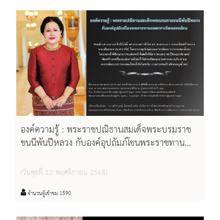
องค์ความรู้ : พระราชปณิธานสมเด็จพระบรมราช
ชนนีพันปีหลวง กับองค์อุปถัมภ์โขนพระราชทาน
มรดกทางวัฒนธรรมไทย
(วันพุธที่ 12 พฤศจิกายน 2568)
จำนวนผู้เข้าชม 1590