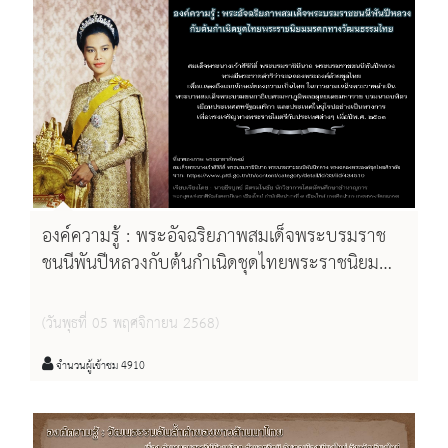
องค์ความรู้ : พระอัจฉริยภาพสมเด็จพระบรมราช
ชนนีพันปีหลวงกับต้นกำเนิดชุดไทยพระราชนิยม
มรดกทางวัฒนธรรมไทย
(วันพุธที่ 05 พฤศจิกายน 2568)
จำนวนผู้เข้าชม 4910