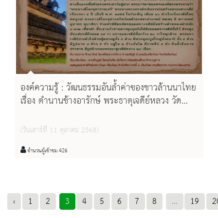
องค์ความรู้ : วัฒนธรรมอันล้ำค่าของชาวล้านนาไทย
เรื่อง ตำนานช้างอารักษ์ พระธาตุเจดีย์หลวง วัด
เจดีย์หลวงวรวิหาร จังหวัดเชียงใหม่
(วันเสาร์ที่ 11 ตุลาคม 2568)
จำนวนผู้เข้าชม 426
‹
1
2
3
4
5
6
7
8
...
19
2