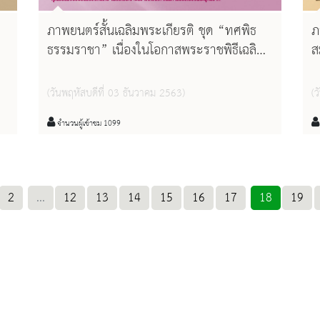
ภาพยนตร์สั้นเฉลิมพระเกียรติ ชุด “ทศพิธ
ภ
ธรรมราชา” เนื่องในโอกาสพระราชพิธีเฉลิม
ส
พระชนมพรรษา ๕ ธันวาคม ๒๕๕๗ และใน
อ
โอกาสฉลองสิริราชสมบัติ ๖๘ ปี
เ
(วันพฤหัสบดีที่ 03 ธันวาคม 2563)
(ว
พ
๒
จำนวนผู้เข้าชม 1099
2
...
12
13
14
15
16
17
18
19