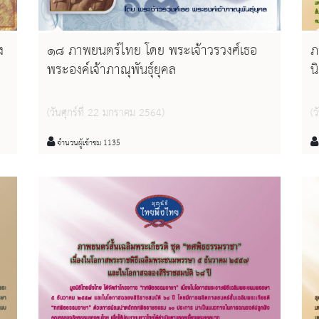
ง
๑๘ ภาพยนตร์ไทย โดย พระเจ้าวรวงศ์เธอ
ภ
พระองค์เจ้าภาณุพันธุ์ยุคล
น
พ
๒
(วันศุกร์ที่ 22 มกราคม 2564)
(ว
จำนวนผู้เข้าชม 1135