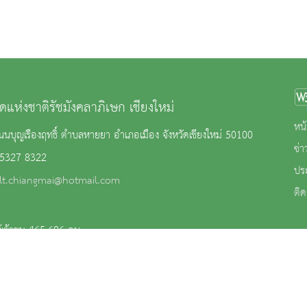
ดแห่งชาติรัชมังคลาภิเษก เชียงใหม่
หน้
นบุญเรืองฤทธิ์ ตำบลหายยา อำเภอเมือง จังหวัดเชียงใหม่ 50100
ข่
 5327 8322
ปร
lt.chiangmai@hotmail.com
ติด
้เข้าชม 465,696 คน
าน
|
นโยบายการคุ้มครองข้อมูลส่วนบุคคล