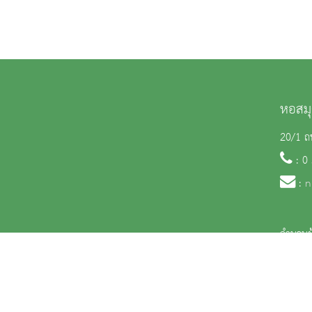
หอสมุ
20/1 ถน
: 0
:
n
จำนวนผู
สงวนลิขสิทธิ์ © 2563 กรมศิลปากร. กระทรวงวัฒนธรรม -
นโยบายเว็บไซต์
|
มาตรฐ