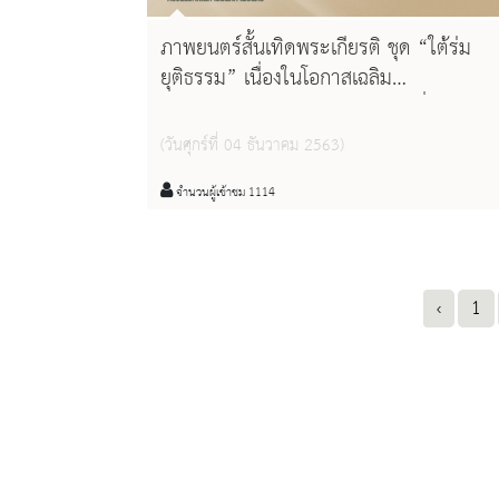
ภาพยนตร์สั้นเทิดพระเกียรติ ชุด “ใต้ร่ม
ยุติธรรม” เนื่องในโอกาสเฉลิม
พระชนมพรรษา ๘๗ พรรษา วันที่ ๕
ธันวาคม พ.ศ.๒๕๕๗
(วันศุกร์ที่ 04 ธันวาคม 2563)
จำนวนผู้เข้าชม 1114
‹
1