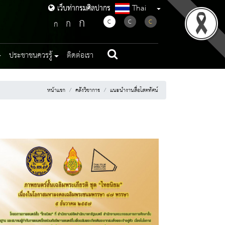
Thai
เว็บท่ากรมศิลปากร
เว็บท่ากรมศิลปากร
ก
ก
C
C
C
ก
ประชาชนควรรู้
ติดต่อเรา
หน้าแรก
คลังวิชาการ
แนะนำงานสื่อโสตทัศน์