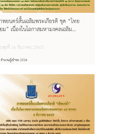
าพยนตร์สั้นเฉลิมพระเกียรติ ชุด “ไทย
ิยม” เนื่องในโอกาสมหามงคลเฉลิม
ระชนมพรรษา ๘๗ พรรษา ๕ ธันวาคม
๕๕๗
ันพุธที่ 16 ธันวาคม 2563)
จำนวนผู้เข้าชม 1016