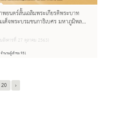
าพยนตร์สั้นเฉลิมพระเกียรติพระบาท
มเด็จพระบรมชนกาธิเบศร มหาภูมิพล
ดุลยเดชมหาราช บรมนาถบพิตร “เทิด
กล้า” เนื่องในโอกาสมหามงคลเฉลิม
ันอังคารที่ 27 ตุลาคม 2563)
ระชนมพรรษา ๘๕ พรรษา ๕ ธันวาคม
๕๕๕
จำนวนผู้เข้าชม 931
20
›