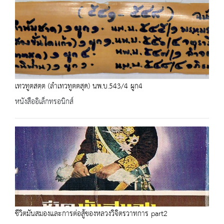
เทวทูตสตฺต (ลำเทวทูตตสุด) นพ.บ.543/4 ผูก4
หนังสืออิเล็กทรอนิกส์
ชีวิตมันสมองและการต่อสู้ของหลวงวิจิตรวาทการ part2