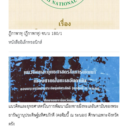
ฎีกาพาหุ (ฎีกาพาหุ) ชบ.บ 180/1
หนังสืออิเล็กทรอนิกส์
แนวคิดและยุทธศาสตร์ในการพัฒนาเมืองชายฝั่งทะเลอันดามันของพระ
ยารัษฎานุประดิษฐ์มหิศรภักดี (คอซิมบี๊ ณ ระนอง) ศึกษาเฉพาะจังหวัด
ตรัง