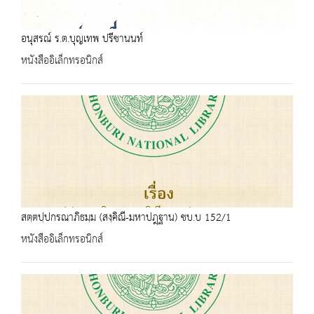
อนุสรณ์ ร.ต.บุญเทพ ปรีชานนท์
หนังสืออิเล็กทรอนิกส์
สตฺตปฺปกรณาภิธมฺม (สงฺคิณี-มหาปฎฺฐาน) ชบ.บ 152/1
หนังสืออิเล็กทรอนิกส์