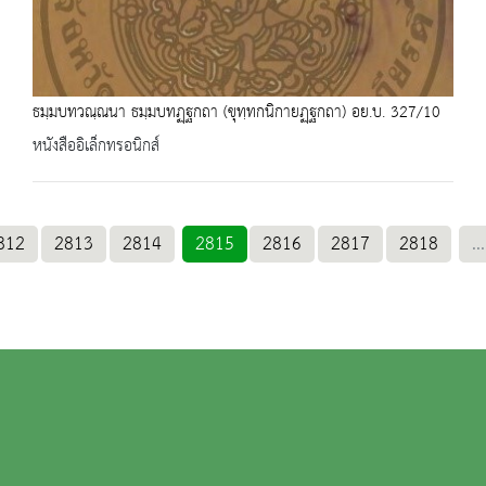
ธมฺมบทวณฺณนา ธมฺมบทฏฺฐกถา (ขุทฺทกนิกายฏฺฐกถา) อย.บ. 327/10
หนังสืออิเล็กทรอนิกส์
812
2813
2814
2815
2816
2817
2818
...