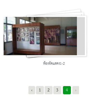
ห้องจัดแสดง1-2
‹
1
2
3
4
›