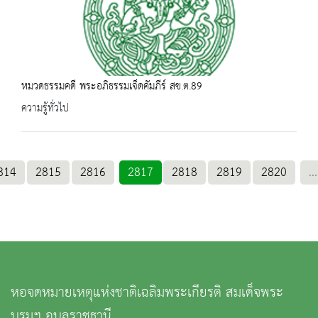
หมวดธรรมคดี พระอภิธรรมเจ็ดคัมภีร์ สข.ต.89
ความรู้ทั่วไป
814
2815
2816
2817
2818
2819
2820
...
หอจดหมายเหตุแห่งชาติเฉลิมพระเกียรติ สมเด็จพระ
บรมฯ อุบลราชธานี