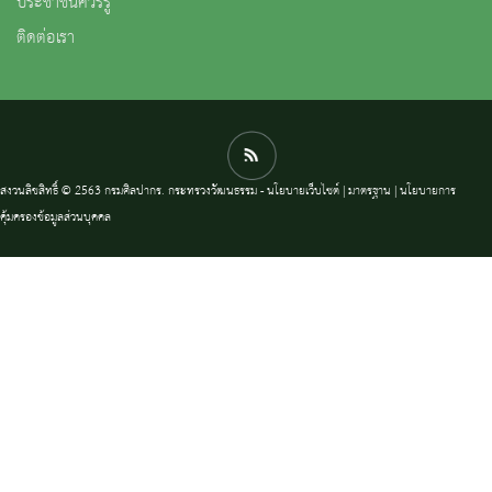
ประชาชนควรรู้
ติดต่อเรา
สงวนลิขสิทธิ์ © 2563 กรมศิลปากร. กระทรวงวัฒนธรรม -
นโยบายเว็บไซต์
|
มาตรฐาน
|
นโยบายการ
คุ้มครองข้อมูลส่วนบุคคล