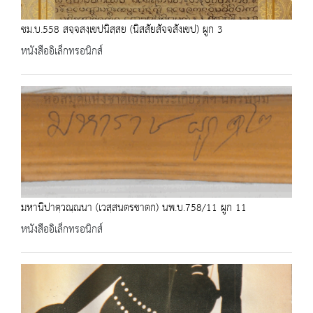
ชม.บ.558 สจฺจสงฺเขปนิสฺสย (นิสสัยสัจจสังเขป) ผูก 3
หนังสืออิเล็กทรอนิกส์
มหานิปาตฺวณฺณนา (เวสฺสนตรชาตก) นพ.บ.758/11 ผูก 11
หนังสืออิเล็กทรอนิกส์