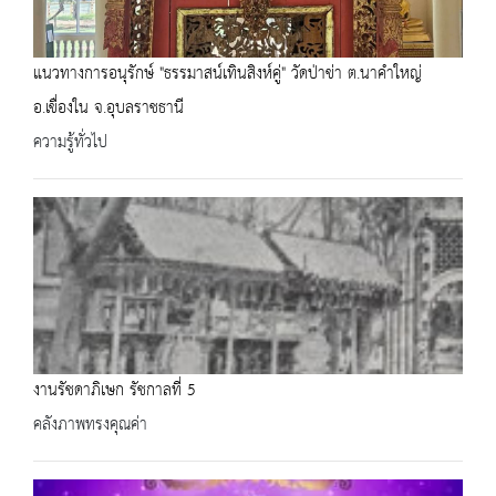
แนวทางการอนุรักษ์ "ธรรมาสน์เทินสิงห์คู่" วัดป่าข่า ต.นาคำใหญ่
อ.เขื่องใน จ.อุบลราชธานี
ความรู้ทั่วไป
งานรัชดาภิเษก รัชกาลที่ 5
คลังภาพทรงคุณค่า