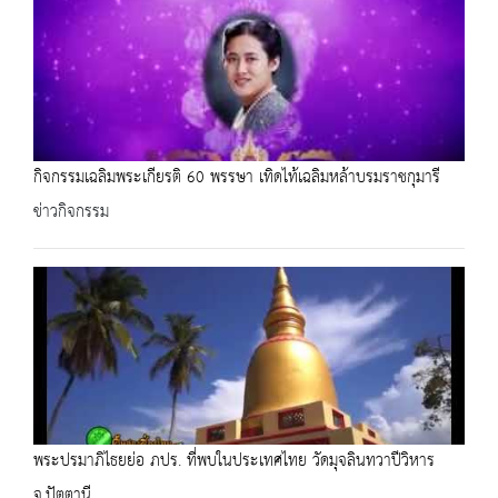
กิจกรรมเฉลิมพระเกียรติ 60 พรรษา เทิดไท้เฉลิมหล้าบรมราชกุมารี
ข่าวกิจกรรม
พระปรมาภิไธยย่อ ภปร. ที่พบในประเทศไทย วัดมุจลินทวาปีวิหาร
จ.ปัตตานี