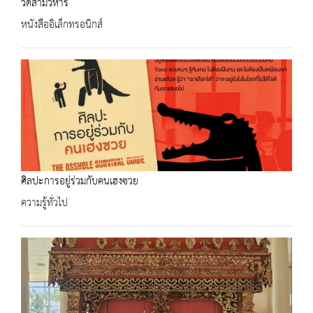
วัดสามวิหาร
หนังสืออิเล็กทรอนิกส์
ศิลปะการอยู่ร่วมกับคนเฮงซวย
ความรู้ทั่วไป