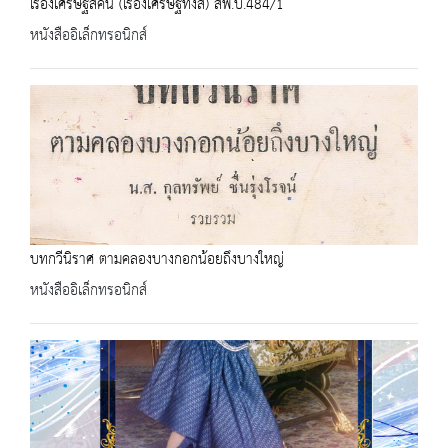
เรื่องเศรษฐีสี่คน (เรื่องเศรษฐีทั้งสี่) สพ.บ.484/1
หนังสืออิเล็กทรอนิกส์
บทกวีนิราศ ตามคลองบางกอกน้อยถึงบางใหญ่
หนังสืออิเล็กทรอนิกส์