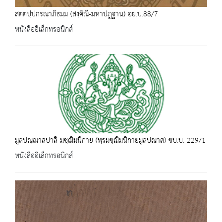
สตฺตปฺปกรณาภิธมฺม (สงฺคิณี-มหาปฎฐาน) อย.บ.88/7
หนังสืออิเล็กทรอนิกส์
มูลปณฺณาสปาลิ มชฺฌิมนิกาย (พฺรมชฺฌิมนิกายมูลปณาส) ชบ.บ. 229/1
หนังสืออิเล็กทรอนิกส์