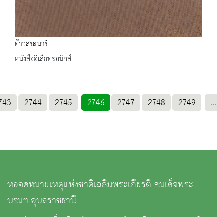
ท้าวสุระนารี
หนังสืออิเล็กทรอนิกส์
743
2744
2745
2746
2747
2748
2749
...
หอจดหมายเหตุแห่งชาติเฉลิมพระเกียรติ สมเด็จพระ
บรมฯ อุบลราชธานี