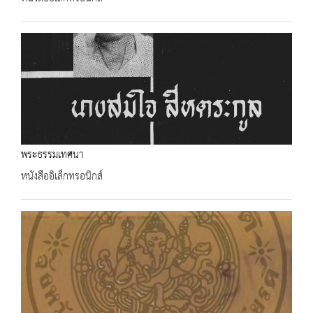
พระธรรมเทศนา
หนังสืออิเล็กทรอนิกส์