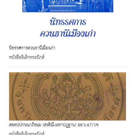
นิทรรศการควนธานีเมืองเก่า
หนังสืออิเล็กทรอนิกส์
สตฺตปฺปกรณาภิธมฺม (สงฺคิณี-มหาปฎฐาน) อย.บ.67/1ข
หนังสืออิเล็กทรอนิกส์