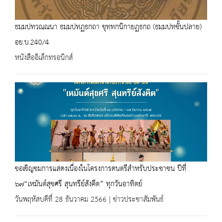
ธมฺมปทวณฺณนา ธมฺมปทฏธกถา ขุทฺทกนิกายฏธกถ (ธมฺมปทขั้นปลาย)
อย.บ.240/4
หนังสืออิเล็กทรอนิกส์
ขอเชิญชมการแสดงเนื่องในโครงการดนตรีสำหรับประชาชน ปีที่
๖๗“เหมันต์สุขศรี สุนทรีย์สังคีต” ทุกวันอาทิตย์
วันพฤหัสบดีที่ 28 ธันวาคม 2566 | ข่าวประชาสัมพันธ์