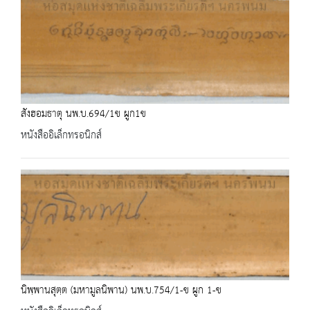
สังฮอมธาตุ นพ.บ.694/1ข ผูก1ข
หนังสืออิเล็กทรอนิกส์
นิพฺพานสุตฺต (มหามูลนิพาน) นพ.บ.754/1-ข ผูก 1-ข