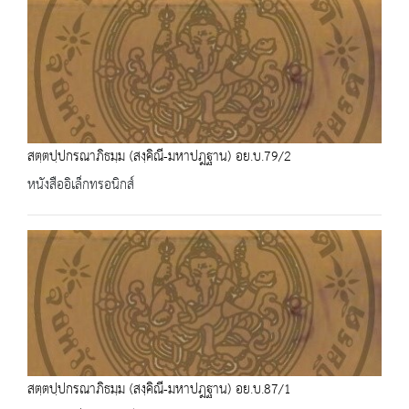
สตฺตปฺปกรณาภิธมฺม (สงฺคิณี-มหาปฎฐาน) อย.บ.79/2
หนังสืออิเล็กทรอนิกส์
สตฺตปฺปกรณาภิธมฺม (สงฺคิณี-มหาปฎฐาน) อย.บ.87/1