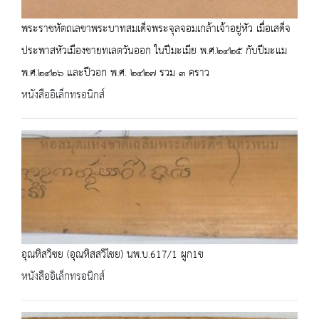
พระราชหัตถเลขาพระบาทสมเด็จพระจุลจอมเกล้าเจ้าอยู่หัว เมื่อเสด็จ
ประพาสหัวเมืองชายทเลตวันออก ในปีมะเมีย พ.ศ.๒๔๒๕ กับปีมะแม
พ.ศ.๒๔๒๖ และปีวอก พ.ศ. ๒๔๒๗ รวม ๓ คราว
หนังสืออิเล็กทรอนิกส์
อุณหิสวิชย (อุณหิสสวิไชย) นพ.บ.617/1 ผูก1ข
หนังสืออิเล็กทรอนิกส์