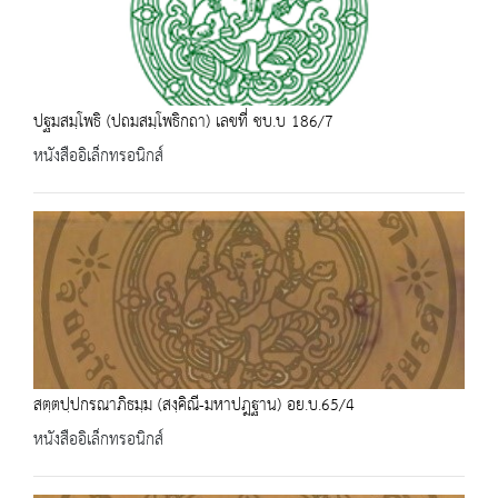
ปฐมสมฺโพธิ (ปถมสมฺโพธิกถา) เลขที่ ชบ.บ 186/7
หนังสืออิเล็กทรอนิกส์
สตฺตปฺปกรณาภิธมฺม (สงฺคิณี-มหาปฎฐาน) อย.บ.65/4
หนังสืออิเล็กทรอนิกส์