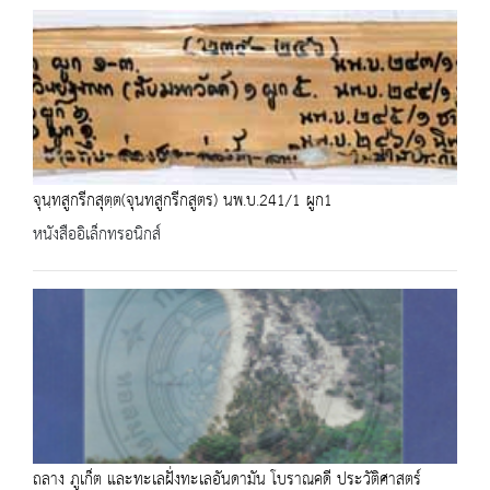
จุนฺทสูกรีกสุตฺต(จุนทสูกรีกสูตร) นพ.บ.241/1 ผูก1
หนังสืออิเล็กทรอนิกส์
ถลาง ภูเก็ต และทะเลฝั่งทะเลอันดามัน โบราณคดี ประวัติศาสตร์