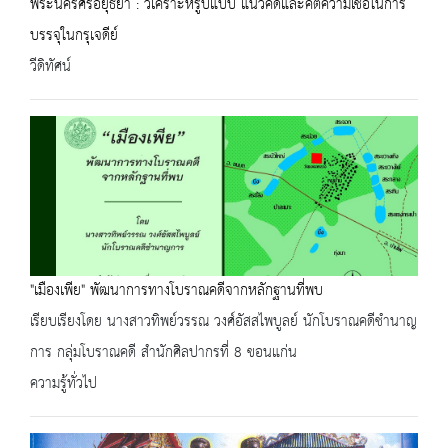
พระนครศรีอยุธยา : วิเคราะห์รูปแบบ แนวคิดและคติความเชื่อในการ
บรรจุในกรุเจดีย์
วีดิทัศน์
"เมืองเพีย" พัฒนาการทางโบราณคดีจากหลักฐานที่พบ
เรียบเรียงโดย นางสาวทิพย์วรรณ วงศ์อัสสไพบูลย์ นักโบราณคดีชำนาญ
การ กลุ่มโบราณคดี สำนักศิลปากรที่ 8 ขอนแก่น
ความรู้ทั่วไป