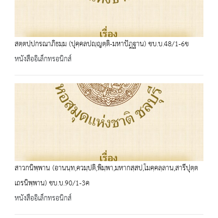
สตฺตปฺปกรณาภิธมฺม (ปุคฺคลปญฺญตฺติ-มหาปัฎฐาน) ชบ.บ.48/1-6ข
หนังสืออิเล็กทรอนิกส์
สาวกนิพฺพาน (อานนฺท,ควมฺปติ,พิมฺพา,มหากสฺสป,โมคฺคลฺลาน,สารีปุตฺต
เถรนิพฺพาน) ชบ.บ.90/1-3ค
หนังสืออิเล็กทรอนิกส์