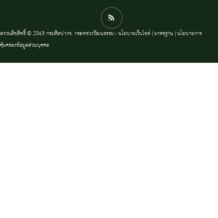
สงวนลิขสิทธิ์ © 2563 กรมศิลปากร. กระทรวงวัฒนธรรม -
นโยบายเว็บไซต์
|
มาตรฐาน
|
นโยบายการ
คุ้มครองข้อมูลส่วนบุคคล