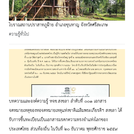
โบราณสถานปราสาทภูฝ้าย อำเภอขุนหาญ จังหวัดศรีสะเกษ
ความรู้ทั่วไป
บทความเเละองค์ความรู้ หจช.สงขลา ลำดับที่ ๐๐๑ เอกสาร
จดหมายเหตุของหอจดหมายเหตุแห่งชาติเฉลิมพระเกียรติฯ สงขลา ได้
รับการขึ้นทะเบียนเป็นเอกสารมรดกความทรงจำแห่งโลกของ
ประเทศไทย ส่วนท้องถิ่น ในวันที่ ๒๐ ธันวาคม พุทธศักราช ๒๕๕๙